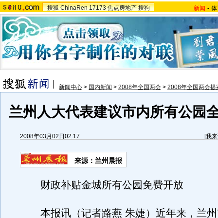
搜狐
ChinaRen
17173
焦点房地产
搜狗
新闻
-
体
新闻中心
>
国内新闻
>
2008年全国两会
>
2008年全国两会
兰州人大代表建议市内所有公园
2008年03月02日02:17
[
我来
来源：兰州晨报
财政补贴金城所有公园免费开放
本报讯（记者路燕 朱婕）近年来，兰州