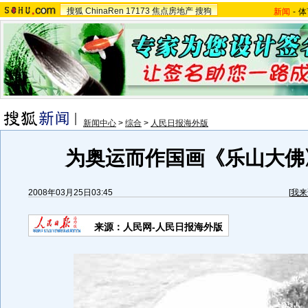
搜狐
ChinaRen
17173
焦点房地产
搜狗
新闻
-
体
新闻中心
>
综合
>
人民日报海外版
为奥运而作国画《乐山大佛》
2008年03月25日03:45
[
我来
来源：人民网-人民日报海外版