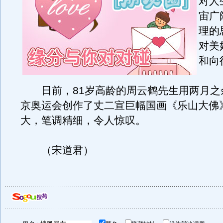
对人
宙广
理的
对美
和向
日前，81岁高龄的周云鹤先生用两月之
京奥运会创作了丈二宣巨幅国画《乐山大佛
大，笔调精细，令人惊叹。
（宋道君）