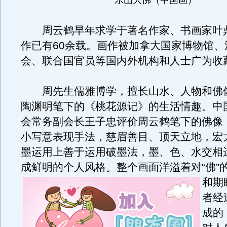
周云鹤早年求学于著名作家、书画家叶
作已有60余载。画作被加拿大国家博物馆、
会、联合国官员等国内外机构和人士广为收
周先生儒雅博学，擅长山水、人物和佛
陶渊明笔下的《桃花源记》的生活情趣。中
会常务副会长王子忠评价周云鹤笔下的佛像
小写意表现手法，慈眉善目、顶天立地，宏
墨运用上善于运用破墨法，墨、色、水交相
成鲜明的个人风格。
整个画面洋溢着对“佛”
和期
者经
成的