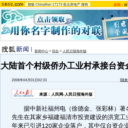
搜狐
ChinaRen
17173
焦点房地产
搜狗
新闻
-
体
新闻中心
>
综合
>
人民日报海外版
大陆首个村级侨办工业村承接台资企
2008年04月01日02:33
[
我来
来源：人民网-人民日报海外版
据中新社福州电（徐德金、张彩林）著
先生在其家乡福建福清市投资建设的洪宽工业
年来已引进120家企业落户，其中仅台资企业