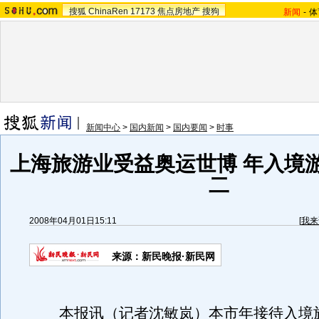
搜狐
ChinaRen
17173
焦点房地产
搜狗
新闻
-
体
新闻中心
>
国内新闻
>
国内要闻
>
时事
上海旅游业受益奥运世博 年入境
二
2008年04月01日15:11
[
我来
来源：新民晚报·新民网
本报讯（记者沈敏岚）本市年接待入境