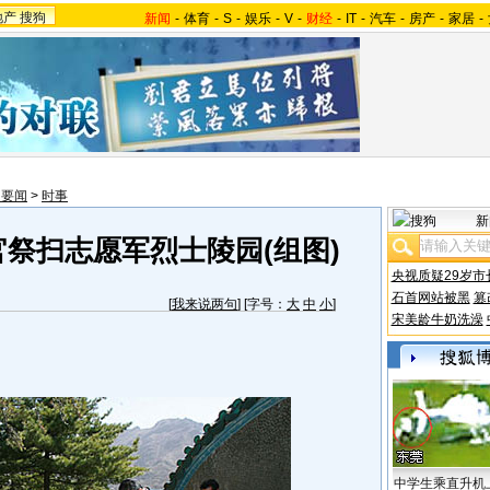
地产
搜狗
新闻
-
体育
-
S
-
娱乐
-
V
-
财经
-
IT
-
汽车
-
房产
-
家居
-
内要闻
>
时事
新
祭扫志愿军烈士陵园(组图)
央视质疑29岁市
石首网站被黑
篡
[
我来说两句
] [字号：
大
中
小
]
宋美龄牛奶洗澡
中学生乘直升机