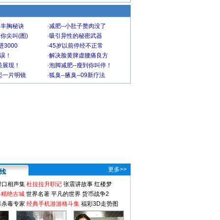
爆丰胸秘诀
·
减肥--小肚子赘肉没了
你尖叫(图)
·
吸引异性的秘密武器
3000
·
45岁以前停经不正常
不误！
·
解决脸黄脾虚腰痛良方
美展现！
·
泡脚减肥--瘦到你叫停！
起一片明镜
·
狐臭--腋臭--09新疗法
更多>>
对口相声集
杜拉拉升职记
张震讲故事
红楼梦
-精绝古城
世界名著
平凡的世界
货币战争2
毒杀毒专家
经典手机游游格斗集
福彩3D走势图