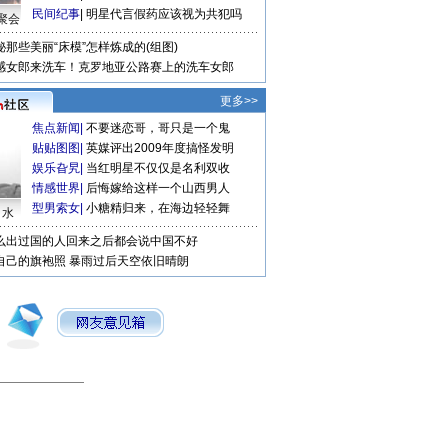
民间纪事
|
明星代言假药应该视为共犯吗
聚会
秘那些美丽“床模”怎样炼成的(组图)
感女郎来洗车！克罗地亚公路赛上的洗车女郎
更多>>
焦点新闻
|
不要迷恋哥，哥只是一个鬼
贴贴图图
|
英媒评出2009年度搞怪发明
娱乐旮旯
|
当红明星不仅仅是名利双收
情感世界
|
后悔嫁给这样一个山西男人
型男索女
|
小糖精归来，在海边轻轻舞
口水
么出过国的人回来之后都会说中国不好
自己的旗袍照
暴雨过后天空依旧晴朗