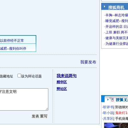
搜狐商机
·
丰胸--林志玲
·
睡觉减肥--瘦到
·
开这样的店 日进
·
上班 兼职 两
·
健康与美丽完
·
为健康行业撑
我要发布
我来说两句
隐藏地址
设为辩论话题
精华区
辩论区
·
听评书
|
郭德纲
·
听小说
|
鬼吹灯1
·
共享区
|
手机病