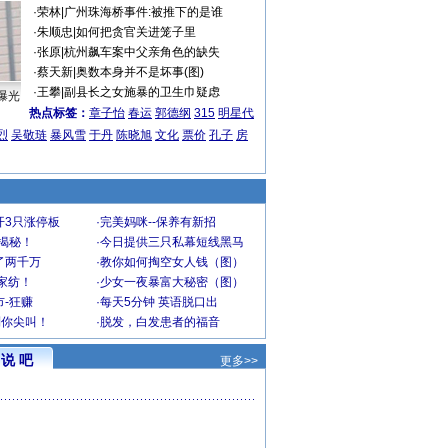
·
荣林
|
广州珠海桥事件:被推下的是谁
·
朱顺忠
|
如何把贪官关进笼子里
·
张原
|
杭州飙车案中父亲角色的缺失
·
蔡天新
|
奥数本身并不是坏事(图)
·
王攀
|
副县长之女施暴的卫生巾疑虑
曝光
热点标签：
章子怡
春运
郭德纲
315
明星代
烈
吴敬琏
暴风雪
于丹
陈晓旭
文化
票价
孔子
房
开3只涨停板
·
完美妈咪--保养有新招
大揭秘！
·
今日提供三只私幕短线黑马
了两千万
·
教你如何掏空女人钱（图）
家纺！
·
少女一夜暴富大秘密（图）
-狂赚
·
每天5分钟 英语脱口出
到你尖叫！
·
脱发，白发患者的福音
说 吧
更多>>