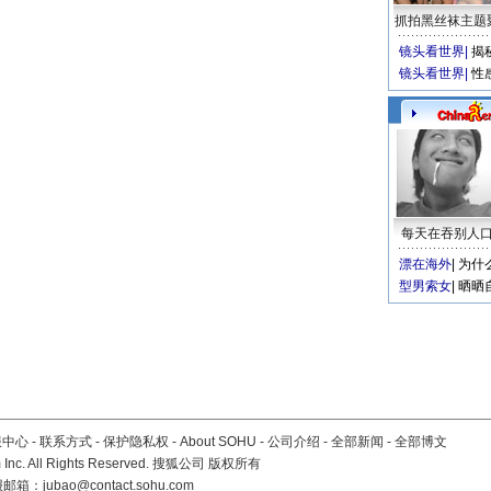
抓拍黑丝袜主题
镜头看世界
|
揭
镜头看世界
|
性
每天在吞别人
漂在海外
|
为什
型男索女
|
晒晒
服中心
-
联系方式
-
保护隐私权
-
About SOHU
-
公司介绍
-
全部新闻
-
全部博文
Inc. All Rights Reserved. 搜狐公司
版权所有
报邮箱：
jubao@contact.sohu.com