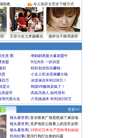
湘胎教
·
令人惊叹太空步下楼方式
密照
王菲小女儿李嫣曝光
酒井法子痛哭谢罪
生意 图
·
孕妈妈美腹火爆加盟中
费加盟
·
9元内衣 一折供货
最好
·
轻松创业快乐赚钱
供货
·
小女人吃冰淇淋赚大钱
赚百万
·
冰淇淋店年利108万！
就是火
·
韩国V8服饰卖疯了！
玩具超市
·
高血压病人 如何进补
深埋代替火化
·
六毛钱成本 年利润100万
更多>>
镜头看世界
|
音乐喷泉广场竟然成了淋浴场
镜头看世界
|
克罗地亚公路赛上的洗车女郎
镜头看世界
|
19世纪日本生产恐怖孕妇娃娃
民间纪事
|
黑河打狗打出来的问题