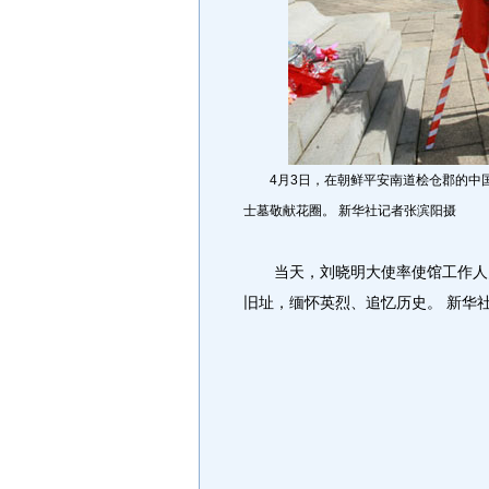
4月3日，在朝鲜平安南道桧仓郡的中国
士墓敬献花圈。 新华社记者张滨阳摄
当天，刘晓明大使率使馆工作人员
旧址，缅怀英烈、追忆历史。 新华