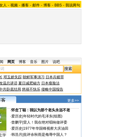
女人
-
视频
-
播客
-
邮件
-
博客
-
BBS
-
我说两句
闻
网页
博客
音乐
图片
说吧
长
邓玉娇失踪
朝鲜军事演习
日本兵赎罪
改温总讲话
夏日减肥秘方
日本瘦脸法
中共卧底结局
慈禧不快乐
侵略中国报告
更多>>
·
怀念丁聪：我以为那个老头永远不老
·
爱历史
|
年轻时代的毛泽东(组图)
·
曾鹏宇
|
雷人！我在绝对唱响做评委
·
爱历史
|
1977年华国锋视察大庆油田
·
韩浩月
|
批评余秋雨是侮辱中国人？
上学