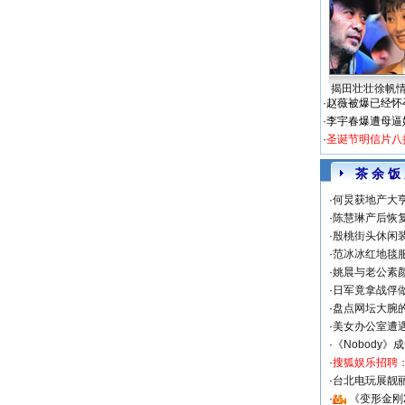
揭田壮壮徐帆
·
赵薇被爆已经怀
·
李宇春爆遭母逼
·
圣诞节明信片八
茶 余 饭
·
何炅获地产大亨
·
陈慧琳产后恢复
·
殷桃街头休闲装
·
范冰冰红地毯
·
姚晨与老公素
·
日军竟拿战俘
·
盘点网坛大腕
·
美女办公室遭
·
《Nobody》
·
搜狐娱乐招聘
·
台北电玩展靓丽S
·
《变形金刚