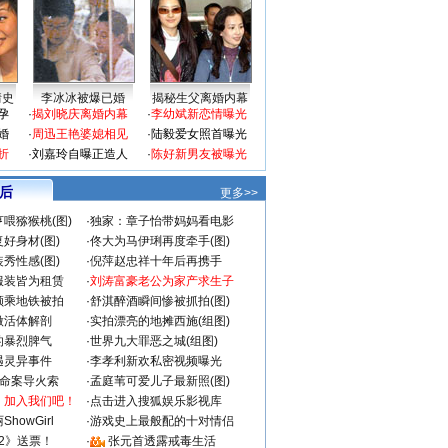
情史
李冰冰被爆已婚
揭秘生父离婚内幕
孕
·
揭刘晓庆离婚内幕
·
李幼斌新恋情曝光
婚
·
周迅王艳婆媳相见
·
陆毅爱女照首曝光
折
·
刘嘉玲自曝正造人
·
陈好新男友被曝光
 后
更多>>
喂猕猴桃(图)
·
独家：章子怡带妈妈看电影
好身材(图)
·
佟大为马伊琍再度牵手(图)
秀性感(图)
·
倪萍赵忠祥十年后再携手
服装皆为租赁
·
刘涛富豪老公为家产求生子
颜乘地铁被拍
·
舒淇醉酒瞬间惨被抓拍(图)
做活体解剖
·
实拍漂亮的地摊西施(组图)
的暴烈脾气
·
世界九大罪恶之城(组图)
遇灵异事件
·
李孝利新欢私密视频曝光
成命案导火索
·
孟庭苇可爱儿子最新照(图)
：加入我们吧！
·
点击进入搜狐娱乐影视库
howGirl
·
游戏史上最般配的十对情侣
2》送票！
·
张元首透露戒毒生活