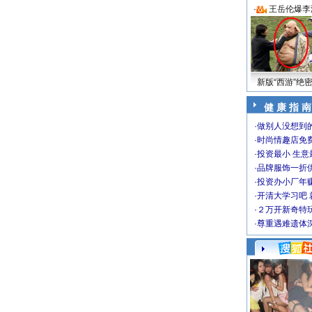
·
王岳伦爆李
新版“西游”绝
健 康 指 南
·
做别人没想到的
·
时尚情趣店免
·
投资最小 生意
·
品牌服饰一折
·
投资办小厂年
·
开清大学习吧 
·
２万开新奇特
·
尊重遇难遗体