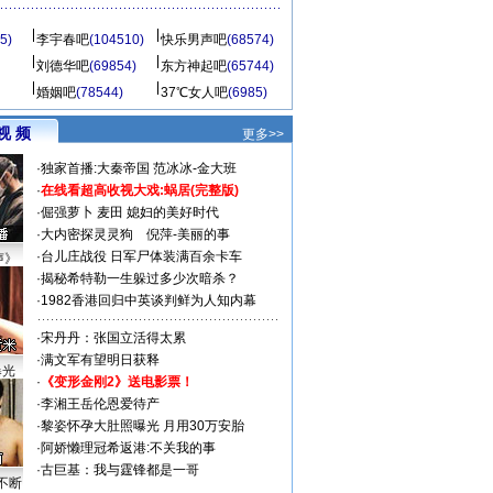
5)
李宇春吧
(104510)
快乐男声吧
(68574)
刘德华吧
(69854)
东方神起吧
(65744)
婚姻吧
(78544)
37℃女人吧
(6985)
视 频
更多>>
·
独家首播:大秦帝国
范冰冰-金大班
·
在线看超高收视大戏:
蜗居(完整版)
·
倔强萝卜
麦田
媳妇的美好时代
·
大内密探灵灵狗
倪萍-美丽的事
·
台儿庄战役 日军尸体装满百余卡车
声》
·
揭秘希特勒一生躲过多少次暗杀？
·
1982香港回归中英谈判鲜为人知内幕
·
宋丹丹：张国立活得太累
·
满文军有望明日获释
曝光
·
《变形金刚2》送电影票！
·
李湘王岳伦恩爱待产
·
黎姿怀孕大肚照曝光 月用30万安胎
·
阿娇懒理冠希返港:不关我的事
·
古巨基：我与霆锋都是一哥
不断