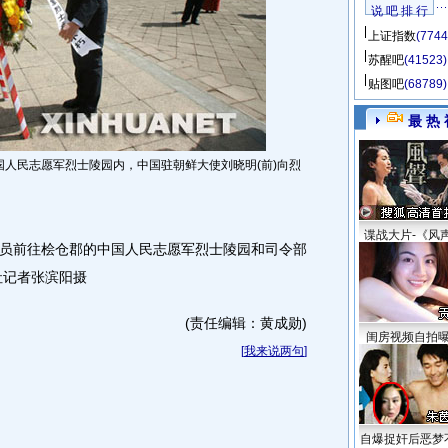
说 吧 排 行
上证指数
(7744
苏醒吧
(41523)
贴图吧
(68789)
最 热 
人民志愿军烈士陵园内，中国驻朝鲜大使刘晓明(前)向烈
谍战大片-《风
前往桧仓郡的中国人民志愿军烈士陵园和司令部
社记者张滨阳摄
(责任编辑：黄成勋)
闺房视频自拍
[
我来说两句
]
自爆捉奸后恶梦