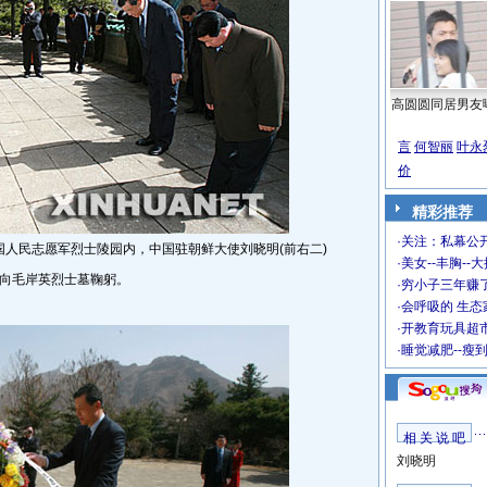
高圆圆同居男友
言
何智丽
叶永
价
精彩推荐
·
关注：私幕公
人民志愿军烈士陵园内，中国驻朝鲜大使刘晓明(前右二)
·
美女--丰胸--
)向毛岸英烈士墓鞠躬。
·
穷小子三年赚
·
会呼吸的 生态
·
开教育玩具超市
·
睡觉减肥--瘦
相 关 说 吧
刘晓明