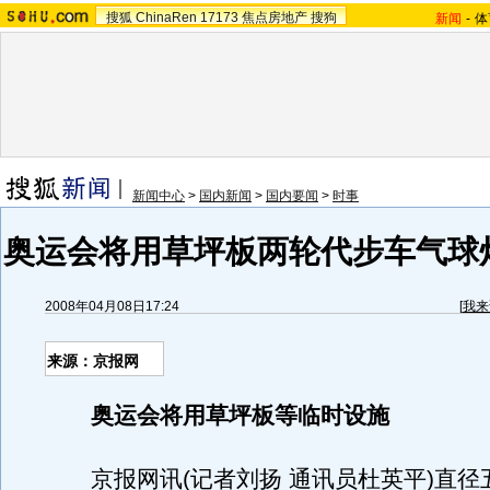
搜狐
ChinaRen
17173
焦点房地产
搜狗
新闻
-
体
新闻中心
>
国内新闻
>
国内要闻
>
时事
奥运会将用草坪板两轮代步车气球
2008年04月08日17:24
[
我来
来源：京报网
奥运会将用草坪板等临时设施
京报网讯(记者刘扬 通讯员杜英平)直径