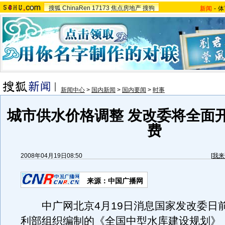
搜狐
ChinaRen
17173
焦点房地产
搜狗
新闻
-
体
新闻中心
>
国内新闻
>
国内要闻
>
时事
城市供水价格调整 发改委将全面
费
2008年04月19日08:50
[
我来
来源：中国广播网
中广网北京4月19日消息国家发改委日
利部组织编制的《全国中型水库建设规划》