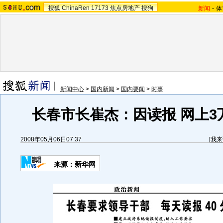
搜狐
ChinaRen
17173
焦点房地产
搜狗
新闻
-
体
新闻中心
>
国内新闻
>
国内要闻
>
时事
长春市长崔杰：因读报 网上3
2008年05月06日07:37
[
我来
来源：新华网