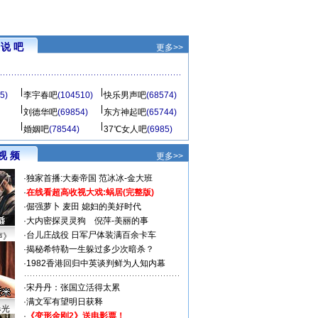
说 吧
更多>>
5)
李宇春吧
(104510)
快乐男声吧
(68574)
刘德华吧
(69854)
东方神起吧
(65744)
婚姻吧
(78544)
37℃女人吧
(6985)
视 频
更多>>
·
独家首播:大秦帝国
范冰冰-金大班
·
在线看超高收视大戏:
蜗居(完整版)
·
倔强萝卜
麦田
媳妇的美好时代
·
大内密探灵灵狗
倪萍-美丽的事
·
台儿庄战役 日军尸体装满百余卡车
声》
·
揭秘希特勒一生躲过多少次暗杀？
·
1982香港回归中英谈判鲜为人知内幕
·
宋丹丹：张国立活得太累
·
满文军有望明日获释
曝光
·
《变形金刚2》送电影票！