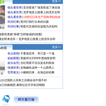
更多>>
镜头看世界
|
音乐喷泉广场竟然成了淋浴场
镜头看世界
|
克罗地亚公路赛上的洗车女郎
镜头看世界
|
19世纪日本生产恐怖孕妇娃娃
民间纪事
|
黑河打狗打出来的问题
民间纪事
|
明星代言假药应该视为共犯吗
聚会
秘那些美丽“床模”怎样炼成的(组图)
感女郎来洗车！克罗地亚公路赛上的洗车女郎
更多>>
焦点新闻
|
不要迷恋哥，哥只是一个鬼
贴贴图图
|
英媒评出2009年度搞怪发明
娱乐旮旯
|
当红明星不仅仅是名利双收
情感世界
|
后悔嫁给这样一个山西男人
型男索女
|
小糖精归来，在海边轻轻舞
口水
么出过国的人回来之后都会说中国不好
自己的旗袍照
暴雨过后天空依旧晴朗