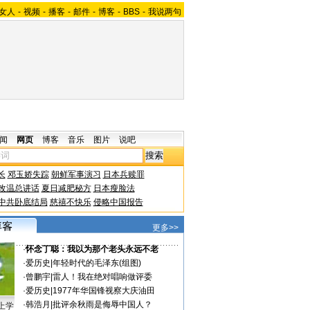
女人
-
视频
-
播客
-
邮件
-
博客
-
BBS
-
我说两句
闻
网页
博客
音乐
图片
说吧
长
邓玉娇失踪
朝鲜军事演习
日本兵赎罪
改温总讲话
夏日减肥秘方
日本瘦脸法
中共卧底结局
慈禧不快乐
侵略中国报告
更多>>
·
怀念丁聪：我以为那个老头永远不老
·
爱历史
|
年轻时代的毛泽东(组图)
·
曾鹏宇
|
雷人！我在绝对唱响做评委
·
爱历史
|
1977年华国锋视察大庆油田
·
韩浩月
|
批评余秋雨是侮辱中国人？
上学