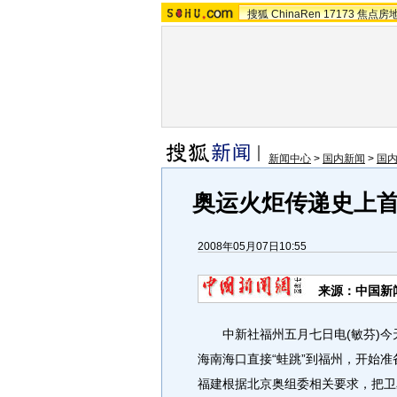
搜狐
ChinaRen
17173
焦点房
新闻中心
>
国内新闻
>
国
奥运火炬传递史上
2008年05月07日10:55
来源：中国新
中新社福州五月七日电(敏芬)今
海南海口直接“蛙跳”到福州，开始
福建根据北京奥组委相关要求，把卫