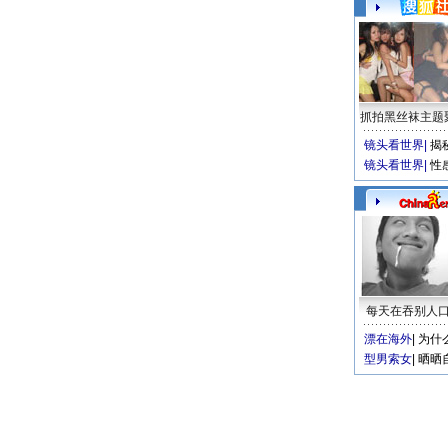
抓拍黑丝袜主题
镜头看世界
|
揭
镜头看世界
|
性
每天在吞别人
漂在海外
|
为什
型男索女
|
晒晒