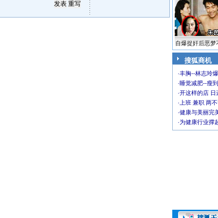
自爆捉奸后恶梦
搜狐商机
·
丰胸--林志玲
·
睡觉减肥--瘦到
·
开这样的店 日进
·
上班 兼职 两
·
健康与美丽完
·
为健康行业撑