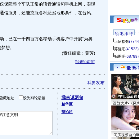
保障整个车队正常的语音通话和手机上网，实现
通信服务，还能克服各种恶劣地形条件，在台风、
说 吧 排 行
，已在一千四百万名移动手机客户中开展“为奥
上证指数
(7744
的梦想。
苏醒吧
(41523)
(责任编辑：黄芳)
贴图吧
(68789)
[
我来说两句
]
最 热 
我要发布
我来说两句
隐藏地址
设为辩论话题
谍战大片-《风
精华区
辩论区
闺房视频自拍