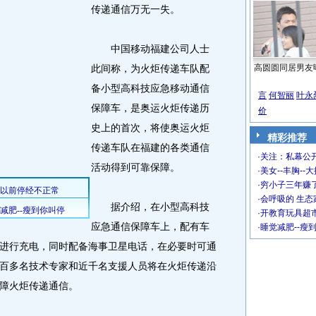
传递通信万无一失。
中国移动福建公司人士
此间称，为火炬传递车队配
高圆圆同居男友
备小型高科技应急移动通信
言
何智丽
叶永
保障车，是奥运火炬传递历
价
史上的首次，将使奥运火炬
精彩推荐
传递车队在福建的各类通信
·
关注：私幕公
活动得到可靠保障。
·
美女--丰胸--
·
穷小子三年赚
·
会呼吸的 生态
据介绍，在小型高科技
·
开教育玩具超市
应急通信保障车上，配有车
·
睡觉减肥--瘦
进行充电，同时配备海事卫星电话，在必要时可通
百多名技术专家和近千名支援人员将在火炬传递沿
障火炬传递通信。