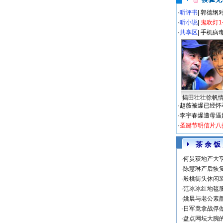
·
听评书
|
郭德纲
·
听小说
|
鬼吹灯1
·
共享区
|
手机病
揭田壮壮徐帆
·
赵薇被爆已经怀
·
李宇春爆遭母逼
·
圣诞节明信片八
茶 余 饭
·
何炅获地产大亨
·
陈慧琳产后恢复
·
殷桃街头休闲装
·
范冰冰红地毯
·
姚晨与老公素
·
日军竟拿战俘
·
盘点网坛大腕