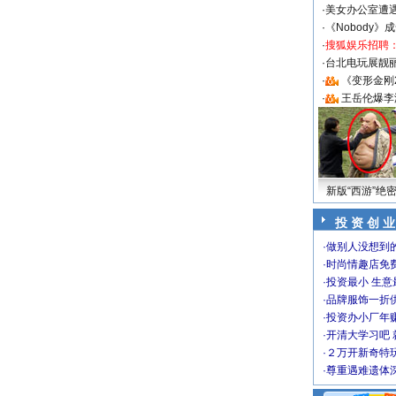
·
美女办公室遭
·
《Nobody》
·
搜狐娱乐招聘
·
台北电玩展靓丽S
·
《变形金刚
·
王岳伦爆李
新版“西游”绝
投 资 创 业
·
做别人没想到的
·
时尚情趣店免
·
投资最小 生意
·
品牌服饰一折
·
投资办小厂年
·
开清大学习吧 
·
２万开新奇特
·
尊重遇难遗体