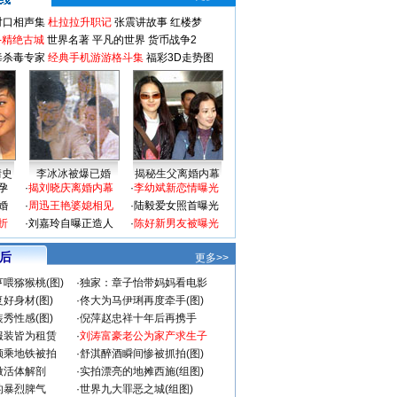
对口相声集
杜拉拉升职记
张震讲故事
红楼梦
-精绝古城
世界名著
平凡的世界
货币战争2
毒杀毒专家
经典手机游游格斗集
福彩3D走势图
情史
李冰冰被爆已婚
揭秘生父离婚内幕
孕
·
揭刘晓庆离婚内幕
·
李幼斌新恋情曝光
婚
·
周迅王艳婆媳相见
·
陆毅爱女照首曝光
折
·
刘嘉玲自曝正造人
·
陈好新男友被曝光
 后
更多>>
喂猕猴桃(图)
·
独家：章子怡带妈妈看电影
好身材(图)
·
佟大为马伊琍再度牵手(图)
秀性感(图)
·
倪萍赵忠祥十年后再携手
服装皆为租赁
·
刘涛富豪老公为家产求生子
颜乘地铁被拍
·
舒淇醉酒瞬间惨被抓拍(图)
做活体解剖
·
实拍漂亮的地摊西施(组图)
的暴烈脾气
·
世界九大罪恶之城(组图)