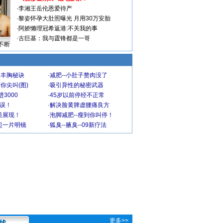
·
李湘王岳伦恩爱待产
·
黎姿怀孕大肚照曝光 月用30万安胎
·
阿娇懒理冠希返港:不关我的事
·
古巨基：我与霆锋都是一哥
不断
爆丰胸秘诀
·
减肥--小肚子赘肉没了
你尖叫(图)
·
吸引异性的秘密武器
3000
·
45岁以前停经不正常
不误！
·
解决脸黄脾虚腰痛良方
美展现！
·
泡脚减肥--瘦到你叫停！
起一片明镜
·
狐臭--腋臭--09新疗法
更多>>