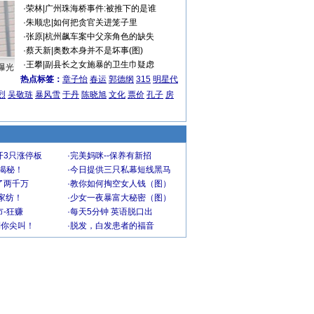
·
荣林
|
广州珠海桥事件:被推下的是谁
·
朱顺忠
|
如何把贪官关进笼子里
·
张原
|
杭州飙车案中父亲角色的缺失
·
蔡天新
|
奥数本身并不是坏事(图)
·
王攀
|
副县长之女施暴的卫生巾疑虑
曝光
热点标签：
章子怡
春运
郭德纲
315
明星代
烈
吴敬琏
暴风雪
于丹
陈晓旭
文化
票价
孔子
房
开3只涨停板
·
完美妈咪--保养有新招
大揭秘！
·
今日提供三只私幕短线黑马
了两千万
·
教你如何掏空女人钱（图）
家纺！
·
少女一夜暴富大秘密（图）
-狂赚
·
每天5分钟 英语脱口出
到你尖叫！
·
脱发，白发患者的福音