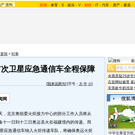
地产
搜狗
新闻
-
体育
-
S
-
娱乐
-
V
-
财经
-
IT
-
汽车
-
房产
-
家居
-
内要闻
>
时事
新
首次卫星应急通信车全程保障
央视质疑29岁市
石首网站被黑
篡
[
我来说两句
] [字号：
大
中
小
]
宋美龄牛奶洗澡
闻网
天，北京奥组委火炬接力中心的部分工作人员将从
准备十一日到十三日奥运圣火在福建境内的传递。而
星应急通信车纳入火炬传递车队，将确保奥运火炬
中学生乘直升机