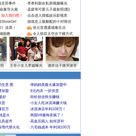
遇灵异事件
·
李孝利新欢私密视频曝光
成命案导火索
·
孟庭苇可爱儿子最新照(图)
：加入我们吧！
·
点击进入搜狐娱乐影视库
howGirl
·
游戏史上最般配的十对情侣
2》送票！
·
张元首透露戒毒生活
湘胎教
·
令人惊叹太空步下楼方式
密照
王菲小女儿李嫣曝光
酒井法子痛哭谢罪
生意 图
·
孕妈妈美腹火爆加盟中
费加盟
·
9元内衣 一折供货
最好
·
轻松创业快乐赚钱
供货
·
小女人吃冰淇淋赚大钱
赚百万
·
冰淇淋店年利108万！
就是火
·
韩国V8服饰卖疯了！
玩具超市
·
高血压病人 如何进补
深埋代替火化
·
六毛钱成本 年利润100万