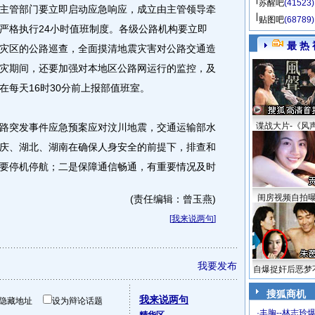
苏醒吧
(41523)
管部门要立即启动应急响应，成立由主管领导牵
贴图吧
(68789)
严格执行24小时值班制度。各级公路机构要立即
最 热 
灾区的公路巡查，全面摸清地震灾害对公路交通造
灾期间，还要加强对本地区公路网运行的监控，及
在每天16时30分前上报部值班室。
谍战大片-《风
突发事件应急预案应对汶川地震，交通运输部水
庆、湖北、湖南在确保人身安全的前提下，排查和
要停机停航；二是保障通信畅通，有重要情况及时
闺房视频自拍
(责任编辑：曾玉燕)
[
我来说两句
]
我要发布
自爆捉奸后恶梦
搜狐商机
我来说两句
隐藏地址
设为辩论话题
·
丰胸--林志玲