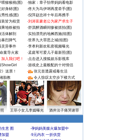
喂猕猴桃(图)
·
独家：章子怡带妈妈看电影
好身材(图)
·
佟大为马伊琍再度牵手(图)
秀性感(图)
·
倪萍赵忠祥十年后再携手
服装皆为租赁
·
刘涛富豪老公为家产求生子
颜乘地铁被拍
·
舒淇醉酒瞬间惨被抓拍(图)
做活体解剖
·
实拍漂亮的地摊西施(组图)
的暴烈脾气
·
世界九大罪恶之城(组图)
遇灵异事件
·
李孝利新欢私密视频曝光
成命案导火索
·
孟庭苇可爱儿子最新照(图)
：加入我们吧！
·
点击进入搜狐娱乐影视库
howGirl
·
游戏史上最般配的十对情侣
2》送票！
·
张元首透露戒毒生活
湘胎教
·
令人惊叹太空步下楼方式
密照
王菲小女儿李嫣曝光
酒井法子痛哭谢罪
生意 图
·
孕妈妈美腹火爆加盟中
费加盟
·
9元内衣 一折供货