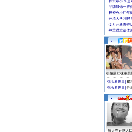
·
投资最小 生意
·
品牌服饰一折
·
投资办小厂年
·
开清大学习吧 
·
２万开新奇特
·
尊重遇难遗体
抓拍黑丝袜主题
镜头看世界
|
揭
镜头看世界
|
性
每天在吞别人