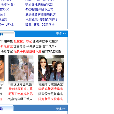
你尖叫(图)
·
吸引异性的秘密武器
3000
·
45岁以前停经不正常
不误！
·
解决脸黄脾虚腰痛良方
美展现！
·
泡脚减肥--瘦到你叫停！
起一片明镜
·
狐臭--腋臭--09新疗法
更多>>
对口相声集
杜拉拉升职记
张震讲故事
红楼梦
-精绝古城
世界名著
平凡的世界
货币战争2
毒杀毒专家
经典手机游游格斗集
福彩3D走势图
情史
李冰冰被爆已婚
揭秘生父离婚内幕
孕
·
揭刘晓庆离婚内幕
·
李幼斌新恋情曝光
婚
·
周迅王艳婆媳相见
·
陆毅爱女照首曝光
折
·
刘嘉玲自曝正造人
·
陈好新男友被曝光
 后
更多>>