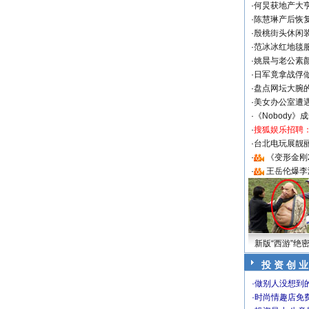
·
何炅获地产大亨
·
陈慧琳产后恢复
·
殷桃街头休闲装
·
范冰冰红地毯
·
姚晨与老公素
·
日军竟拿战俘
·
盘点网坛大腕
·
美女办公室遭
·
《Nobody》
·
搜狐娱乐招聘
·
台北电玩展靓丽S
·
《变形金刚
·
王岳伦爆李
新版“西游”绝
投 资 创 业
·
做别人没想到的
·
时尚情趣店免