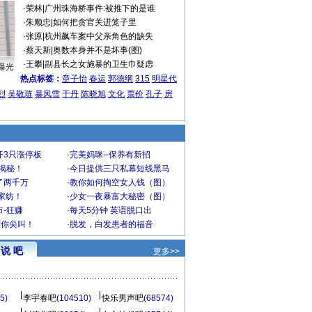
·
荣林
|
广州珠海桥事件:被推下的是谁
·
朱顺忠
|
如何把贪官关进笼子里
·
张原
|
杭州飙车案中父亲角色的缺失
·
蔡天新
|
奥数本身并不是坏事(图)
·
王攀
|
副县长之女施暴的卫生巾疑虑
曝光
热点标签：
章子怡
春运
郭德纲
315
明星代
烈
吴敬琏
暴风雪
于丹
陈晓旭
文化
票价
孔子
房
开3只涨停板
·
完美妈咪--保养有新招
大揭秘！
·
今日提供三只私幕短线黑马
了两千万
·
教你如何掏空女人钱（图）
家纺！
·
少女一夜暴富大秘密（图）
-狂赚
·
每天5分钟 英语脱口出
到你尖叫！
·
脱发，白发患者的福音
说 吧
更多>>
5)
李宇春吧
(104510)
快乐男声吧
(68574)