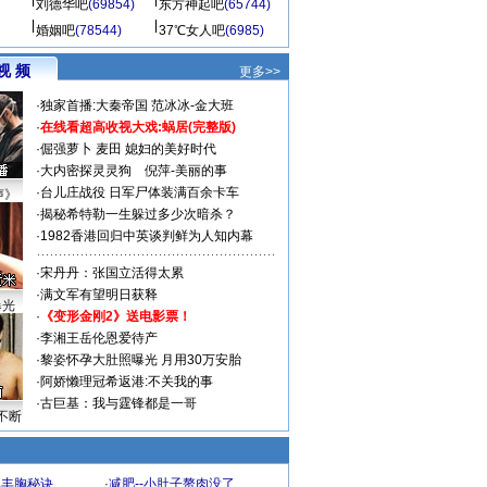
刘德华吧
(69854)
东方神起吧
(65744)
婚姻吧
(78544)
37℃女人吧
(6985)
视 频
更多>>
·
独家首播:大秦帝国
范冰冰-金大班
·
在线看超高收视大戏:
蜗居(完整版)
·
倔强萝卜
麦田
媳妇的美好时代
·
大内密探灵灵狗
倪萍-美丽的事
·
台儿庄战役 日军尸体装满百余卡车
声》
·
揭秘希特勒一生躲过多少次暗杀？
·
1982香港回归中英谈判鲜为人知内幕
·
宋丹丹：张国立活得太累
·
满文军有望明日获释
曝光
·
《变形金刚2》送电影票！
·
李湘王岳伦恩爱待产
·
黎姿怀孕大肚照曝光 月用30万安胎
·
阿娇懒理冠希返港:不关我的事
·
古巨基：我与霆锋都是一哥
不断
爆丰胸秘诀
·
减肥--小肚子赘肉没了