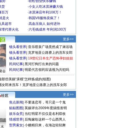
最好
·
轻松创业快乐赚钱
供货
·
小女人吃冰淇淋赚大钱
赚百万
·
冰淇淋店年利108万！
就是火
·
韩国V8服饰卖疯了！
玩具超市
·
高血压病人 如何进补
深埋代替火化
·
六毛钱成本 年利润100万
更多>>
镜头看世界
|
音乐喷泉广场竟然成了淋浴场
镜头看世界
|
克罗地亚公路赛上的洗车女郎
镜头看世界
|
19世纪日本生产恐怖孕妇娃娃
民间纪事
|
黑河打狗打出来的问题
民间纪事
|
明星代言假药应该视为共犯吗
聚会
秘那些美丽“床模”怎样炼成的(组图)
感女郎来洗车！克罗地亚公路赛上的洗车女郎
更多>>
焦点新闻
|
不要迷恋哥，哥只是一个鬼
贴贴图图
|
英媒评出2009年度搞怪发明
娱乐旮旯
|
当红明星不仅仅是名利双收
情感世界
|
后悔嫁给这样一个山西男人
型男索女
|
小糖精归来，在海边轻轻舞
口水