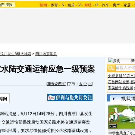
地产
搜狗
新闻
-
体育
-
S
-
娱乐
-
V
-
财经
-
IT
-
汽车
-
房产
-
家居
-
川汶川发生8级大地震
>
四川地震消息
新
家水陆交通运输应急一级预案
央视质疑29岁市
石首网站被黑
篡
[
我来说两句
] [字号：
大
中
小
]
宋美龄牛奶洗澡
闻网
站消息，5月12日14时28分，四川省汶川县发生
份。交通运输部迅速启动国家公路水路交通运输突发
作出部署，要求尽快抢修受损公路水路基础设施，
中学生乘直升机