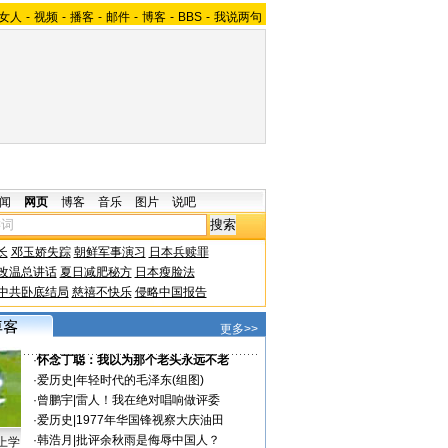
女人
-
视频
-
播客
-
邮件
-
博客
-
BBS
-
我说两句
闻
网页
博客
音乐
图片
说吧
长
邓玉娇失踪
朝鲜军事演习
日本兵赎罪
改温总讲话
夏日减肥秘方
日本瘦脸法
中共卧底结局
慈禧不快乐
侵略中国报告
更多>>
·
怀念丁聪：我以为那个老头永远不老
·
爱历史
|
年轻时代的毛泽东(组图)
·
曾鹏宇
|
雷人！我在绝对唱响做评委
·
爱历史
|
1977年华国锋视察大庆油田
·
韩浩月
|
批评余秋雨是侮辱中国人？
上学