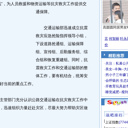
线”，为人员救援和物资运输等抗灾救灾工作提供交
通保障。
交通运输部迅速成立抗震
高圆圆同居男友
救灾应急抢险指挥领导小组，
言
何智丽
叶永
下设道路抢通组、运输保障
价
组、宣传组、后勤服务组、综
精彩推荐
合组和恢复重建组。同时，抗
·
关注：私幕公
震救灾工作和交通运输部的整
·
美女--丰胸--
·
穷小子三年赚
体工作，要有机结合，统筹安
·
会呼吸的 生态
好当前的重点工作。
·
开教育玩具超市
·
睡觉减肥--瘦
管部门充分认识公路交通运输在抗灾救灾工作中
，迅速组织力量赶赴灾区，尽最大努力帮助灾区做
说 吧 排 行
上证指数
(7744