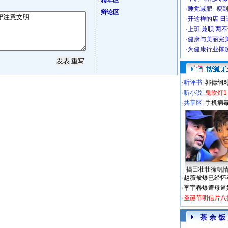
精华区
·
睡觉减肥--瘦到
辩论区
·
开这样的店 日进
·
上班 兼职 两
·
健康与美丽完
·
为健康行业撑
·
听评书
|
郭德纲
·
听小说
|
鬼吹灯1
·
共享区
|
手机病
揭田壮壮徐帆
·
赵薇被爆已经怀
·
李宇春爆遭母逼
·
圣诞节明信片八
茶 余 饭