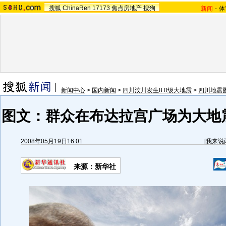
搜狐
ChinaRen
17173
焦点房地产
搜狗
新闻
-
体
新闻中心
>
国内新闻
>
四川汶川发生8.0级大地震
>
四川地震
图文：群众在布达拉宫广场为大地
2008年05月19日16:01
[
我来说
来源：新华社