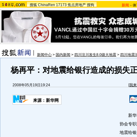
搜狐
ChinaRen
17173
焦点房地产
搜狗
新闻
-
体
新闻中心
>
国内新闻
>
四川汶川发生8.0级大地震
>
四川地震
杨再平：对地震给银行造成的损失
2008年05月19日19:24
[
我来
来源：新华网
新华网
协会专职
地震给银