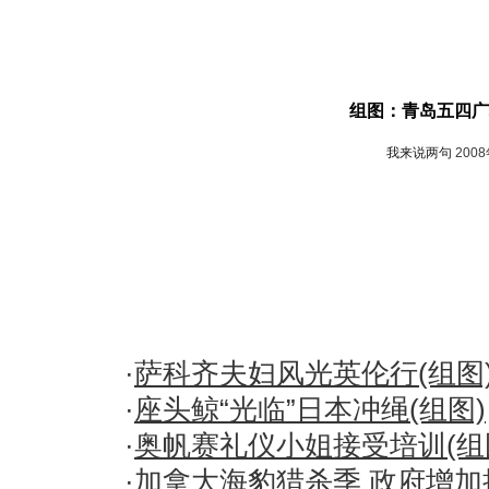
组图：青岛五四广
我来说两句
200
·
萨科齐夫妇风光英伦行(组图
·
座头鲸“光临”日本冲绳(组图)
·
奥帆赛礼仪小姐接受培训(组
·
加拿大海豹猎杀季 政府增加