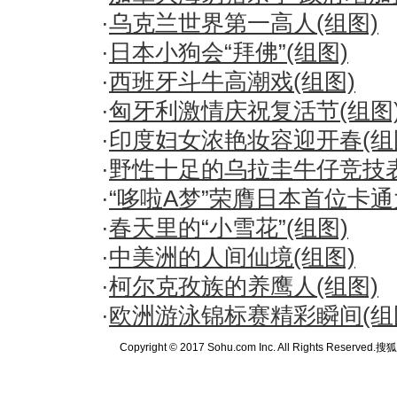
·
乌克兰世界第一高人(组图)
·
日本小狗会“拜佛”(组图)
·
西班牙斗牛高潮戏(组图)
·
匈牙利激情庆祝复活节(组图
·
印度妇女浓艳妆容迎开春(组
·
野性十足的乌拉圭牛仔竞技表
·
“哆啦A梦”荣膺日本首位卡通
·
春天里的“小雪花”(组图)
·
中美洲的人间仙境(组图)
·
柯尔克孜族的养鹰人(组图)
·
欧洲游泳锦标赛精彩瞬间(组
Copyright © 2017 Sohu.com Inc. All Rights Reserved