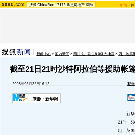
搜狐
ChinaRen
17173
焦点房地产
搜狗
新闻
-
体
新闻中心
>
国内新闻
>
四川汶川发生8.0级大地震
>
四川地震
截至21日21时沙特阿拉伯等援助帐篷
2008年05月22日16:12
[
我来
来源：新华网
新华网
21时，
坦、英国