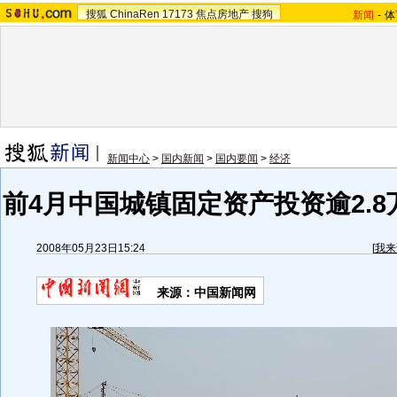
搜狐
ChinaRen
17173
焦点房地产
搜狗
新闻
-
体
新闻中心
>
国内新闻
>
国内要闻
>
经济
前4月中国城镇固定资产投资逾2.8万
2008年05月23日15:24
[
我来
来源：中国新闻网