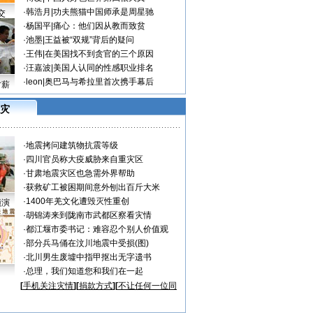
·
韩浩月
|
功夫熊猫中国师承是周星驰
交
·
杨国平
|
痛心：他们因从教而致贫
·
池墨
|
王益被“双规”背后的疑问
·
王伟
|
在美国找不到贪官的三个原因
·
汪嘉波
|
美国人认同的性感职业排名
·
leon
|
奥巴马与希拉里首次携手幕后
讨薪
灾
·
地震拷问建筑物抗震等级
·
四川官员称大疫威胁来自重灾区
·
甘肃地震灾区也急需外界帮助
·
获救矿工被困期间意外刨出百斤大米
·
1400年羌文化遭毁灭性重创
预演
·
胡锦涛来到陇南市武都区察看灾情
·
都江堰市委书记：难容忍个别人价值观
·
部分兵马俑在汶川地震中受损(图)
·
北川男生废墟中指甲抠出无字遗书
·
总理，我们知道您和我们在一起
[
手机关注灾情
][
捐款方式
][
不让任何一位同