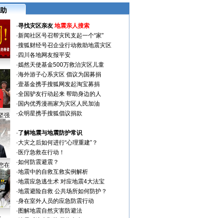
助
·
寻找灾区亲友
地震亲人搜索
·
新闻社区号召帮灾民支起一个“家”
·
搜狐财经号召企业行动救助地震灾区
·
四川各地网友报平安
·
嫣然天使基金500万救治灾区儿童
·
海外游子心系灾区 倡议为国募捐
·
壹基金携手搜狐网发起淘宝募捐
·
全国驴友行动起来 帮助身边的人
·
国内优秀漫画家为灾区人民加油
·
众明星携手搜狐倡议捐款
坚强
·
了解地震与地震防护常识
·
大灾之后如何进行“心理重建”？
·
医疗急救在行动！
·
如何防震避震？
您在
·
地震中的自救互救实例解析
·
地震应急逃生术 对应地震4大法宝
·
地震避险自救 公共场所如何防护？
·
身在室外人员的应急防震行动
·
图解地震自然灾害防避法
人