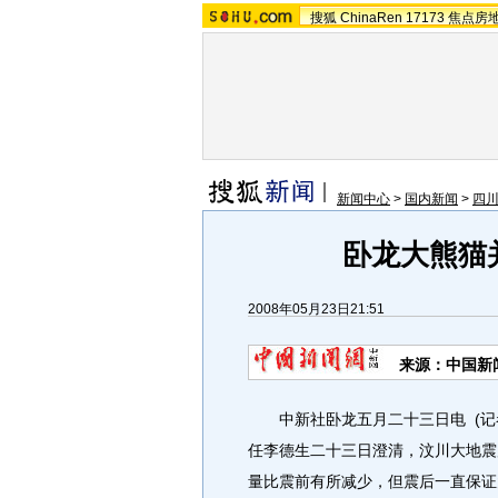
搜狐
ChinaRen
17173
焦点房
新闻中心
>
国内新闻
>
四川
卧龙大熊猫
2008年05月23日21:51
来源：中国新
中新社卧龙五月二十三日电 (记
任李德生二十三日澄清，汶川大地震
量比震前有所减少，但震后一直保证