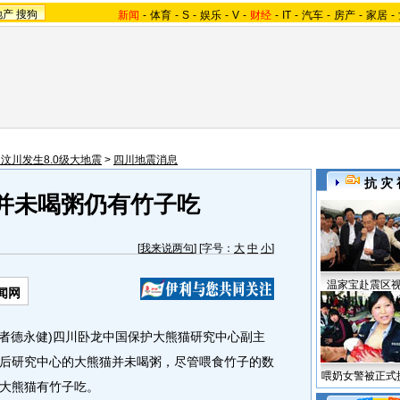
地产
搜狗
新闻
-
体育
-
S
-
娱乐
-
V
-
财经
-
IT
-
汽车
-
房产
-
家居
-
汶川发生8.0级大地震
>
四川地震消息
抗 灾 
并未喝粥仍有竹子吃
[
我来说两句
] [字号：
大
中
小
]
温家宝赴震区
闻网
者德永健)四川卧龙中国保护大熊猫研究中心副主
后研究中心的大熊猫并未喝粥，尽管喂食竹子的数
喂奶女警被正式
大熊猫有竹子吃。