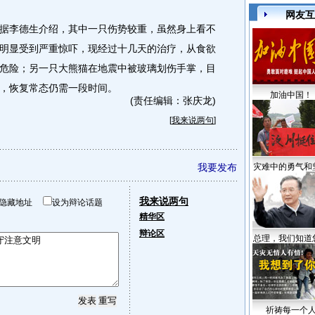
网友互
李德生介绍，其中一只伤势较重，虽然身上看不
明显受到严重惊吓，现经过十几天的治疗，从食欲
危险；另一只大熊猫在地震中被玻璃划伤手掌，目
，恢复常态仍需一段时间。
加油中国！
(责任编辑：张庆龙)
[
我来说两句
]
我要发布
灾难中的勇气和
我来说两句
隐藏地址
设为辩论话题
精华区
辩论区
总理，我们知道
祈祷每一个