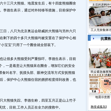
十三只大熊猫。地震发生后，有十四套熊猫圈舍
太后的床帏外
。李德生表示，通过对外转移等措施，目前保护中
工人无奈集体
日，八只为北京奥运会助威的大熊猫与另外六只
在剩下的四十多只大熊猫均被安置在了保护中心相
抗震救
“小宝宝”只用了一个圈舍就全部装下。
让很多大熊猫受到严重惊吓。李德生表示，目前
两个，一是着意让大熊猫呆在圈舍，增加它们的安全
民众紧急撤离
过喂食叫名字、抚摸头部、眼神交流等方式安抚熊猫
后，保护中心大熊猫住宿的拥挤程度得到改善，也
地震示意图
大熊猫失踪。李德生称，四至五月正是山上竹子
胞变成孤岛
]
无忧，目前,工作人员正在全力的搜救中。