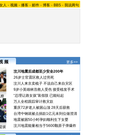
女人
-
视频
-
播客
-
邮件
-
博客
-
BBS
-
我说两句
视 频
更多>>
汶川地震后成都至少安全200年
26岁士官震区救人过劳死
汶川人来京卖梳子 不说自己来自灾区
9岁小英雄林浩救人受伤 接受植发手术
“总理让路女孩”装假肢 已能站起
视察
万人全程跟踪审计救灾款
重庆72岁老人被困山顶 28天后获救
台湾中钢就被点捐款1亿元未到位做澄清
地震被困50小时孕妇顺利生下女婴
汶川地震能量相当于5600颗原子弹爆炸
提拔