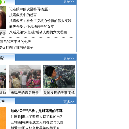
更多>>
记者眼中的灾区特写(组图)
抗震救灾中的感言
抗震救灾：社会主义核心价值的伟大实践
痛失吾爱：怀念地震中的女友
八戒兄弟“朱坚强”感动人类的六大理由
老外
震后我不平常的七天
格提拔打翻了谁的醋罐子
 灾
更多>>
举动
未曝光的震后场景
是她发现的失事飞机
更多>>
·
如此“公开”尸检，是对死者的不尊
·
叶匡政
|
谁上了熊猫人赵半狄的当?
·
三糊涂
|
韩寒渐成文人的脊梁与风骨
·
博爱
|
中国人好色世界第四很天真