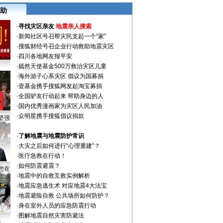
助
·
寻找灾区亲友
地震亲人搜索
·
新闻社区号召帮灾民支起一个“家”
·
搜狐财经号召企业行动救助地震灾区
·
四川各地网友报平安
·
嫣然天使基金500万救治灾区儿童
·
海外游子心系灾区 倡议为国募捐
·
壹基金携手搜狐网发起淘宝募捐
·
全国驴友行动起来 帮助身边的人
·
国内优秀漫画家为灾区人民加油
·
众明星携手搜狐倡议捐款
坚强
·
了解地震与地震防护常识
·
大灾之后如何进行“心理重建”？
·
医疗急救在行动！
·
如何防震避震？
您在
·
地震中的自救互救实例解析
·
地震应急逃生术 对应地震4大法宝
·
地震避险自救 公共场所如何防护？
·
身在室外人员的应急防震行动
·
图解地震自然灾害防避法
人