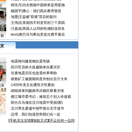
·
韩浩月
|
功夫熊猫中国师承是周星驰
交
·
杨国平
|
痛心：他们因从教而致贫
·
池墨
|
王益被“双规”背后的疑问
·
王伟
|
在美国找不到贪官的三个原因
·
汪嘉波
|
美国人认同的性感职业排名
·
leon
|
奥巴马与希拉里首次携手幕后
讨薪
灾
·
地震拷问建筑物抗震等级
·
四川官员称大疫威胁来自重灾区
·
甘肃地震灾区也急需外界帮助
·
获救矿工被困期间意外刨出百斤大米
·
1400年羌文化遭毁灭性重创
预演
·
胡锦涛来到陇南市武都区察看灾情
·
都江堰市委书记：难容忍个别人价值观
·
部分兵马俑在汶川地震中受损(图)
·
北川男生废墟中指甲抠出无字遗书
·
总理，我们知道您和我们在一起
[
手机关注灾情
][
捐款方式
][
不让任何一位同