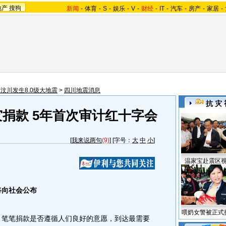
地产
搜狗
新闻
-
体育
-
S
-
娱乐
-
V
-
财经
-
IT
-
汽车
-
房产
-
家居
-
汶川发生8.0级大地震
>
四川地震消息
抗 灾 
捐款 5年首次审计红十字会
[
我来说两句
(9)
] [字号：
大
中
小
]
温家宝赴震区
将向社会公布
喂奶女警被正式
笔笔捐款是否遵循人们良好的意愿，到达最需要