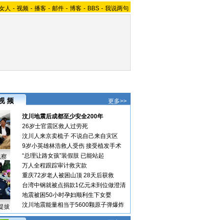
女人
-
视频
-
播客
-
邮件
-
博客
-
BBS
-
我说两句
视 频
更多>>
汶川地震后成都至少安全200年
26岁士官震区救人过劳死
汶川人来京卖梳子 不说自己来自灾区
9岁小英雄林浩救人受伤 接受植发手术
“总理让路女孩”装假肢 已能站起
视察
万人全程跟踪审计救灾款
重庆72岁老人被困山顶 28天后获救
台湾中钢就被点捐款1亿元未到位做澄清
地震被困50小时孕妇顺利生下女婴
汶川地震能量相当于5600颗原子弹爆炸
提拔