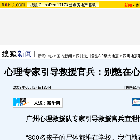
搜狐
ChinaRen
17173
焦点房地产
搜狗
新闻
-
体
新闻中心
>
国内新闻
>
四川汶川发生8.0级大地震
>
四川地震
心理专家引导救援官兵：别憋在心
2008年05月24日13:44
[
我来说
来源：新华网
广州心理救援队专家引导救援官兵宣泄
“300名孩子的尸体都堆在学校。我们就