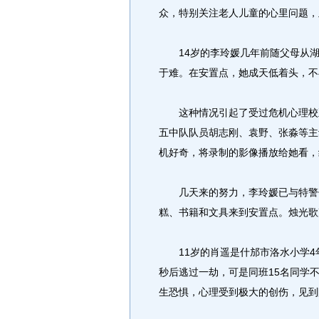
众，特别关注老人儿童的心里问题，
14岁的李玲媛几年前随父母从湖
于难。在安置点，她成天低着头，不
这种情况引起了受过危机心理校正
五中队队员胡志刚、袁野、张淼等主
机好奇，将录制的影像播放给她看，
几天来的努力，李玲媛已与特警们
糕、书籍和文具来到安置点。烛光歌
11岁的肖遥是什邡市洛水小学4年
秒后逃过一劫，可是同班15名同学
生恐惧，心理受到极大的创伤，见到