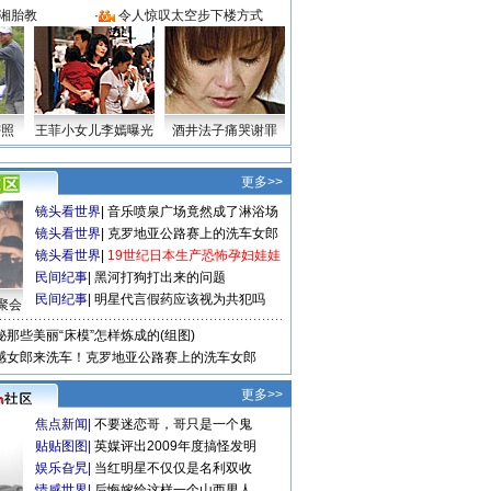
湘胎教
·
令人惊叹太空步下楼方式
密照
王菲小女儿李嫣曝光
酒井法子痛哭谢罪
更多>>
镜头看世界
|
音乐喷泉广场竟然成了淋浴场
镜头看世界
|
克罗地亚公路赛上的洗车女郎
镜头看世界
|
19世纪日本生产恐怖孕妇娃娃
民间纪事
|
黑河打狗打出来的问题
民间纪事
|
明星代言假药应该视为共犯吗
聚会
秘那些美丽“床模”怎样炼成的(组图)
感女郎来洗车！克罗地亚公路赛上的洗车女郎
更多>>
焦点新闻
|
不要迷恋哥，哥只是一个鬼
贴贴图图
|
英媒评出2009年度搞怪发明
娱乐旮旯
|
当红明星不仅仅是名利双收
情感世界
|
后悔嫁给这样一个山西男人