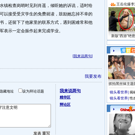
·
王岳伦爆李
镇检查岗哨时见到肖遥，倾听她的诉说，适时给
可以接受受灾学生的免费就读，鼓励她忘掉不幸的
书，还留下了他家里的联系方式，遇到困难常和他
军表示一定会振作起来完成学业。
新版“西游”绝
[
我来说两句
]
我要发布
抓拍黑丝袜主题
我来说两句
隐藏地址
设为辩论话题
镜头看世界
|
揭
精华区
镜头看世界
|
性
辩论区