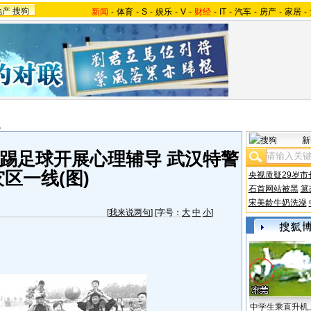
地产
搜狗
新闻
-
体育
-
S
-
娱乐
-
V
-
财经
-
IT
-
汽车
-
房产
-
家居
-
报
新
踢足球开展心理辅导 武汉特警
区一线(图)
央视质疑29岁市
石首网站被黑
篡
宋美龄牛奶洗澡
[
我来说两句
] [字号：
大
中
小
]
中学生乘直升机