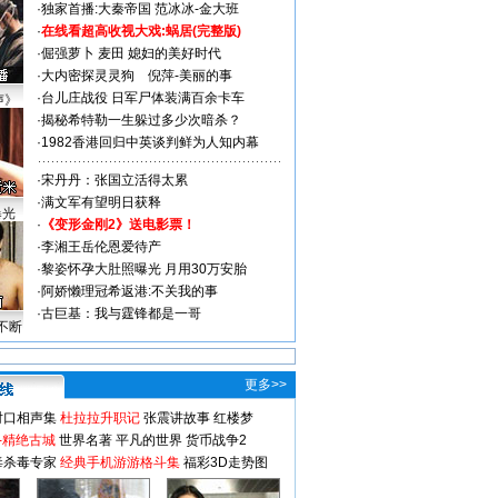
·
独家首播:大秦帝国
范冰冰-金大班
·
在线看超高收视大戏:
蜗居(完整版)
·
倔强萝卜
麦田
媳妇的美好时代
·
大内密探灵灵狗
倪萍-美丽的事
·
台儿庄战役 日军尸体装满百余卡车
声》
·
揭秘希特勒一生躲过多少次暗杀？
·
1982香港回归中英谈判鲜为人知内幕
·
宋丹丹：张国立活得太累
·
满文军有望明日获释
曝光
·
《变形金刚2》送电影票！
·
李湘王岳伦恩爱待产
·
黎姿怀孕大肚照曝光 月用30万安胎
·
阿娇懒理冠希返港:不关我的事
·
古巨基：我与霆锋都是一哥
不断
更多>>
对口相声集
杜拉拉升职记
张震讲故事
红楼梦
-精绝古城
世界名著
平凡的世界
货币战争2
毒杀毒专家
经典手机游游格斗集
福彩3D走势图