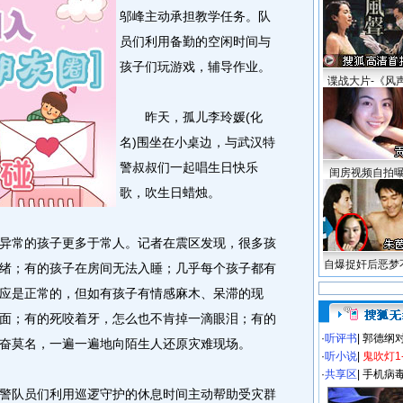
邬峰主动承担教学任务。队
员们利用备勤的空闲时间与
孩子们玩游戏，辅导作业。
谍战大片-《风
昨天，孤儿李玲媛(化
名)围坐在小桌边，与武汉特
警叔叔们一起唱生日快乐
闺房视频自拍
歌，吹生日蜡烛。
常的孩子更多于常人。记者在震区发现，很多孩
自爆捉奸后恶梦
绪；有的孩子在房间无法入睡；几乎每个孩子都有
应是正常的，但如有孩子有情感麻木、呆滞的现
面；有的死咬着牙，怎么也不肯掉一滴眼泪；有的
·
听评书
|
郭德纲
奋莫名，一遍一遍地向陌生人还原灾难现场。
·
听小说
|
鬼吹灯1
·
共享区
|
手机病
队员们利用巡逻守护的休息时间主动帮助受灾群