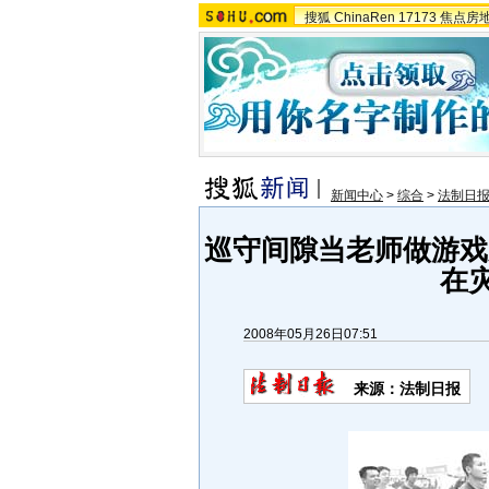
搜狐
ChinaRen
17173
焦点房
新闻中心
>
综合
>
法制日
巡守间隙当老师做游戏
在灾
2008年05月26日07:51
来源：法制日报