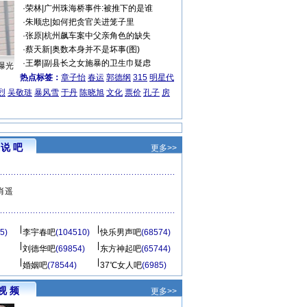
·
荣林
|
广州珠海桥事件:被推下的是谁
·
朱顺忠
|
如何把贪官关进笼子里
·
张原
|
杭州飙车案中父亲角色的缺失
·
蔡天新
|
奥数本身并不是坏事(图)
·
王攀
|
副县长之女施暴的卫生巾疑虑
曝光
热点标签：
章子怡
春运
郭德纲
315
明星代
烈
吴敬琏
暴风雪
于丹
陈晓旭
文化
票价
孔子
房
说 吧
更多>>
肖遥
5)
李宇春吧
(104510)
快乐男声吧
(68574)
刘德华吧
(69854)
东方神起吧
(65744)
婚姻吧
(78544)
37℃女人吧
(6985)
视 频
更多>>