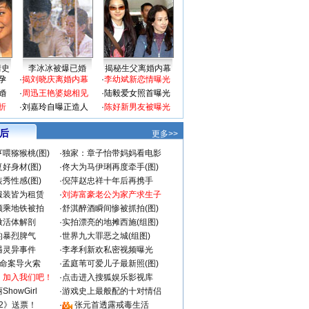
情史
李冰冰被爆已婚
揭秘生父离婚内幕
孕
·
揭刘晓庆离婚内幕
·
李幼斌新恋情曝光
婚
·
周迅王艳婆媳相见
·
陆毅爱女照首曝光
折
·
刘嘉玲自曝正造人
·
陈好新男友被曝光
 后
更多>>
喂猕猴桃(图)
·
独家：章子怡带妈妈看电影
好身材(图)
·
佟大为马伊琍再度牵手(图)
秀性感(图)
·
倪萍赵忠祥十年后再携手
服装皆为租赁
·
刘涛富豪老公为家产求生子
颜乘地铁被拍
·
舒淇醉酒瞬间惨被抓拍(图)
做活体解剖
·
实拍漂亮的地摊西施(组图)
的暴烈脾气
·
世界九大罪恶之城(组图)
遇灵异事件
·
李孝利新欢私密视频曝光
成命案导火索
·
孟庭苇可爱儿子最新照(图)
：加入我们吧！
·
点击进入搜狐娱乐影视库
howGirl
·
游戏史上最般配的十对情侣
2》送票！
·
张元首透露戒毒生活