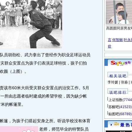
高圆圆同居男友
言
何智丽
叶永
价
员胡劲松、武力拿出了曾经作为职业足球运动员
受灾群众安置点为孩子们表演足球特技，孩子们拍
欢颜（上图）。
相 关 说 吧
李玲媛
|
张淼
|
该市60米大街受灾群众安置点的治安工作。5月
说 吧 排 行
有一所由志愿者临时建成的希望学校，因为缺少帐
上证指数
(7744
方米的帐篷里。
苏醒吧
(41523)
贴图吧
(68789)
篷，为孩子们搭起安身之所。
听说学校没有体育
最 热 
老师，师范毕业的特警队员