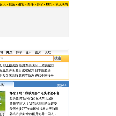
女人
-
视频
-
播客
-
邮件
-
博客
-
BBS
-
我说两句
闻
网页
博客
音乐
图片
说吧
长
邓玉娇失踪
朝鲜军事演习
日本兵赎罪
改温总讲话
夏日减肥秘方
日本瘦脸法
中共卧底结局
慈禧不快乐
侵略中国报告
更多>>
·
怀念丁聪：我以为那个老头永远不老
·
爱历史
|
年轻时代的毛泽东(组图)
·
曾鹏宇
|
雷人！我在绝对唱响做评委
·
爱历史
|
1977年华国锋视察大庆油田
·
韩浩月
|
批评余秋雨是侮辱中国人？
上学