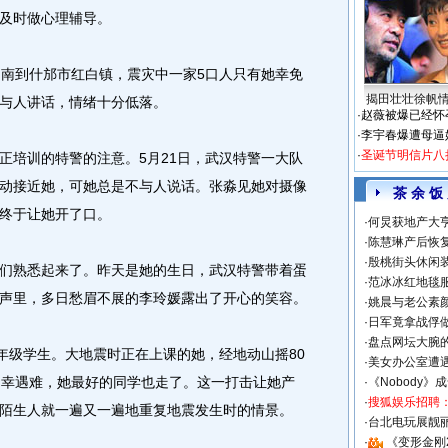
及时做心理辅导。
南到什邡市红白镇，震灾中一家5口人只有她幸免
揭田壮壮徐帆
与人讲话，情绪十分低落。
·
赵薇被爆已经怀
·
李宇春爆遭母逼
·
圣诞节明信片八
培训的特警的注意。5月21日，武汉特警一大队
动接近她，可她总是不与人说话。张淼见她对摄像
茶 余 饭
终于让她开了口。
·
何炅获地产大亨
·
陈慧琳产后恢复
·
殷桃街头休闲装
熟悉起来了。昨天是她的生日，武汉特警带着蛋
·
范冰冰红地毯
声里，多日愁眉不展的李玲媛露出了开心的笑容。
·
姚晨与老公素
·
日军竟拿战俘
·
盘点网坛大腕
级学生。大地震时正在上课的她，经地动山摇80
·
美女办公室遭
不幸遇难，她最好的同学也走了。这一打击让她产
·
《Nobody》
·
搜狐娱乐招聘
陌生人就一遍又一遍地重复地震发生时的情景。
·
台北电玩展靓丽S
·
《变形金刚