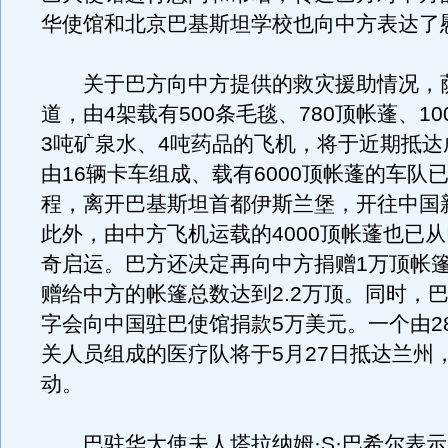
华使馆和北京巴基斯坦学校也向中方表达了
关于巴方向中方提供的救灾援助情况，萨
道，由4架载有500条毛毯、780顶帐蓬、1
3吨矿泉水、4吨药品的飞机，将于近期抵达
由16辆卡车组成、载有6000顶帐蓬的车队已
程，离开巴基斯坦首都伊斯兰堡，开往中国
此外，由中方飞机运载的4000顶帐蓬也已
奇启运。巴方还决定再向中方捐赠1万顶帐
赠给中方的帐篷总数达到2.2万顶。同时，
字会向中国驻巴使馆捐款5万美元。一个由2
关人员组成的医疗队将于5月27日抵达兰州
动。
巴驻华大使夫人塔拉纳姆·S·巴希尔表示