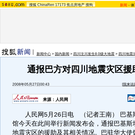
搜狐
ChinaRen
17173
焦点房地产
搜狗
新闻
-
体
新闻中心
>
国内新闻
>
四川汶川发生8.0级大地震
>
四川地震
通报巴方对四川地震灾区援
2008年05月27日00:43
[
我来说
来源：人民网
人民网5月26日电 （记者王南） 巴基
馆今天在此间举行新闻发布会，通报巴基斯
地震灾区的援助及其相关情况。巴驻华大使