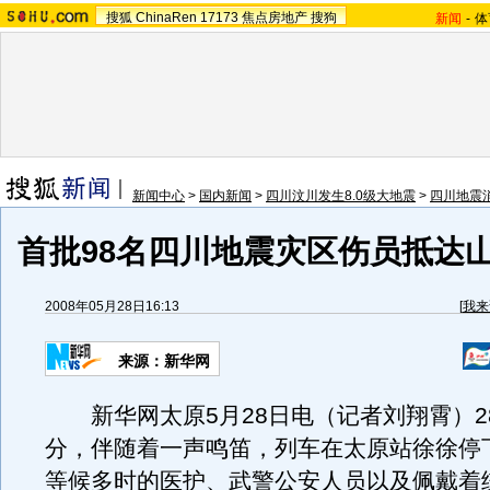
搜狐
ChinaRen
17173
焦点房地产
搜狗
新闻
-
体
新闻中心
>
国内新闻
>
四川汶川发生8.0级大地震
>
四川地震
首批98名四川地震灾区伤员抵达
2008年05月28日16:13
[
我来
来源：新华网
新华网太原5月28日电（记者刘翔霄）28
分，伴随着一声鸣笛，列车在太原站徐徐停
等候多时的医护、武警公安人员以及佩戴着