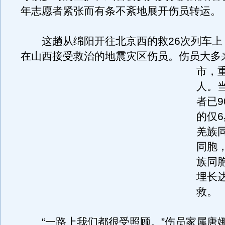
年志愿者紧张而有条不紊地展开伤员转运。
这趟从绵阳开往北京西的救26次列车上，
在山西接受救治的地震灾区伤员。
伤员大多
市，重
人。
者已9
的仅6
羌族
同胞
族同
埋长达
救。
“一路上我们都很受照顾。”伤员家属唐