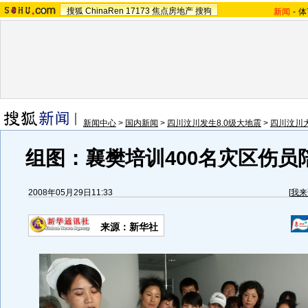
搜狐
ChinaRen
17173
焦点房地产
搜狗
新闻
-
体
新闻中心
>
国内新闻
>
四川汶川发生8.0级大地震
>
四川汶川
组图：襄樊培训400名灾区伤员
2008年05月29日11:33
[
我来
来源：新华社