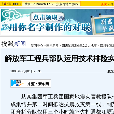
搜狐
ChinaRen
17173
焦点房地产
搜狗
新闻
-
体
新闻中心
>
国内新闻
>
四川汶川发生8.0级大地震
>
四川地震
解放军工程兵部队运用技术排险
2008年06月01日20:31
[
我来
来源：新华网
从某集团军工兵团国家地震灾害救援队
成集结并第一时间抵达抗震救灾第一线，到
团舟桥分队仅用三个小时就率先打通都江堰