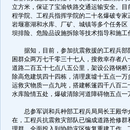
立方米，保证了宝渝铁路交通运输安全。目
程学院、工程兵指挥学院的二十名爆破专家
岩堰塞湖和水库、厂矿、城镇等多个任务区
坝排险、危险品设施拆除等技术指导和施工
据知，目前，参加抗震救援的工程兵部
困群众两万七千零三十七人，搜救幸存者八
道路二百五十七点八五公里，架设公路钢桥
除高危建筑四十四栋，清理废墟十五点一万
运救灾物质一点九吨，搭建帐篷四千八百二
水库险情五处，爆破清除河道障碍物五点一
总参军训和兵种部工程兵局局长王殿华
在，工程兵抗震救灾部队已编成道路抢修群
理群，全面投入到协助灾区恢复重建工作。