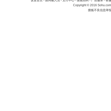
设置首页
-
搜狗输入法
-
支付中心
-
搜狐招聘
-
广告服务
-
客
Copyright
©
2016 Sohu.com 
搜狐不良信息举