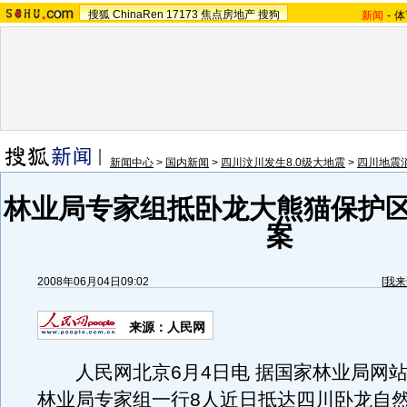
搜狐
ChinaRen
17173
焦点房地产
搜狗
新闻
-
体
新闻中心
>
国内新闻
>
四川汶川发生8.0级大地震
>
四川地震
林业局专家组抵卧龙大熊猫保护区
案
2008年06月04日09:02
[
我来
来源：人民网
人民网北京6月4日电 据国家林业局网站
林业局专家组一行8人近日抵达四川卧龙自