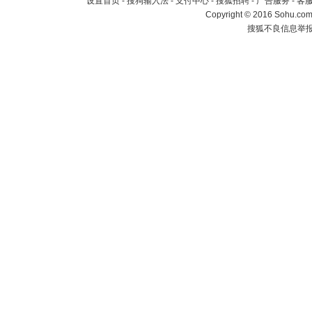
设置首页
-
搜狗输入法
-
支付中心
-
搜狐招聘
-
广告服务
-
客
Copyright
©
2016 Sohu.com 
搜狐不良信息举