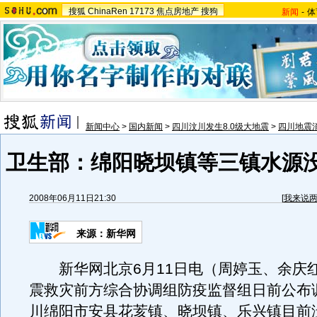
搜狐
ChinaRen
17173
焦点房地产
搜狗
新闻
-
体
新闻中心
>
国内新闻
>
四川汶川发生8.0级大地震
>
四川地震
卫生部：绵阳晓坝镇等三镇水源
2008年06月11日21:30
[
我来说
来源：新华网
新华网北京6月11日电（周婷玉、余庆
震救灾前方综合协调组防疫监督组日前公布
川绵阳市安县花荄镇、晓坝镇、乐兴镇目前