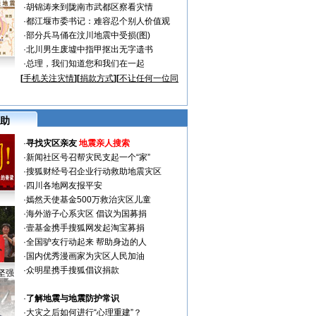
·
胡锦涛来到陇南市武都区察看灾情
·
都江堰市委书记：难容忍个别人价值观
·
部分兵马俑在汶川地震中受损(图)
·
北川男生废墟中指甲抠出无字遗书
·
总理，我们知道您和我们在一起
[
手机关注灾情
][
捐款方式
][
不让任何一位同
助
·
寻找灾区亲友
地震亲人搜索
·
新闻社区号召帮灾民支起一个“家”
·
搜狐财经号召企业行动救助地震灾区
·
四川各地网友报平安
·
嫣然天使基金500万救治灾区儿童
·
海外游子心系灾区 倡议为国募捐
·
壹基金携手搜狐网发起淘宝募捐
·
全国驴友行动起来 帮助身边的人
·
国内优秀漫画家为灾区人民加油
·
众明星携手搜狐倡议捐款
坚强
·
了解地震与地震防护常识
·
大灾之后如何进行“心理重建”？