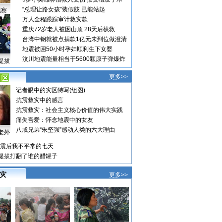
“总理让路女孩”装假肢 已能站起
视察
万人全程跟踪审计救灾款
重庆72岁老人被困山顶 28天后获救
台湾中钢就被点捐款1亿元未到位做澄清
地震被困50小时孕妇顺利生下女婴
汶川地震能量相当于5600颗原子弹爆炸
提拔
更多>>
记者眼中的灾区特写(组图)
抗震救灾中的感言
抗震救灾：社会主义核心价值的伟大实践
痛失吾爱：怀念地震中的女友
八戒兄弟“朱坚强”感动人类的六大理由
老外
震后我不平常的七天
格提拔打翻了谁的醋罐子
 灾
更多>>