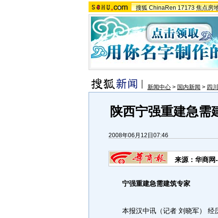
搜狐
ChinaRen
17173
焦点房
新闻中心
>
国内新闻
>
四川
陕西宁强重建急需
2008年06月12日07:46
来源：华商网
宁强重建急需建筑专家
本报汉中讯（记者 刘晓军） 经