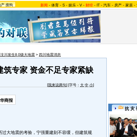
地产
搜狗
新闻
-
体育
-
S
-
娱乐
-
V
-
财经
-
IT
-
汽车
-
房产
-
家居
-
汶川发生8.0级大地震
>
四川地震消息
建筑专家 资金不足专家紧缺
[
我来说两句
] [字号：
大
中
小
]
-华商报
抗 灾 
历过大地震的考验，宁强重建刻不容缓，但建筑规