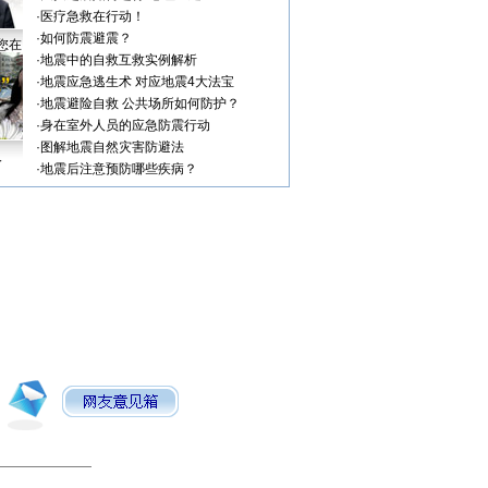
·
医疗急救在行动！
·
如何防震避震？
您在
·
地震中的自救互救实例解析
·
地震应急逃生术 对应地震4大法宝
·
地震避险自救 公共场所如何防护？
·
身在室外人员的应急防震行动
·
图解地震自然灾害防避法
人
·
地震后注意预防哪些疾病？