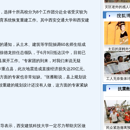
灾区老外的感人
选择十所高校分为8个工作团分赴全省受灾较为
育系统恢复重建工作。其中西安交通大学和西安建
通知，从土木、建筑等学院抽调60名师生组成
太后的床帏外
徐德龙担任总领队，于6月9日抵达汉中，目前已
县展开工作。“专家团的到来，对我们来说无疑
作重点县，此次地震造成直接经济损失达20亿元。
方面的专家也非常短缺。”张雁毅说，县上规划设
工人无奈集体
学校重建的规划设计还没有人做，这方面的专家紧缺
抗震救
导表示，西安建筑科技大学一定尽力帮助灾区做
民众紧急撤离