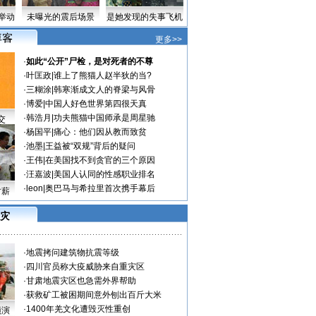
举动
未曝光的震后场景
是她发现的失事飞机
更多>>
·
如此“公开”尸检，是对死者的不尊
·
叶匡政
|
谁上了熊猫人赵半狄的当?
·
三糊涂
|
韩寒渐成文人的脊梁与风骨
·
博爱
|
中国人好色世界第四很天真
·
韩浩月
|
功夫熊猫中国师承是周星驰
交
·
杨国平
|
痛心：他们因从教而致贫
·
池墨
|
王益被“双规”背后的疑问
·
王伟
|
在美国找不到贪官的三个原因
·
汪嘉波
|
美国人认同的性感职业排名
·
leon
|
奥巴马与希拉里首次携手幕后
讨薪
灾
·
地震拷问建筑物抗震等级
·
四川官员称大疫威胁来自重灾区
·
甘肃地震灾区也急需外界帮助
·
获救矿工被困期间意外刨出百斤大米
·
1400年羌文化遭毁灭性重创
预演