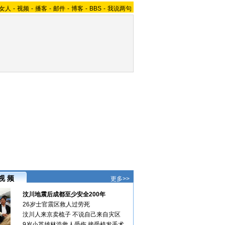
女人
-
视频
-
播客
-
邮件
-
博客
-
BBS
-
我说两句
视 频
更多>>
汶川地震后成都至少安全200年
26岁士官震区救人过劳死
汶川人来京卖梳子 不说自己来自灾区
9岁小英雄林浩救人受伤 接受植发手术