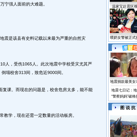
4万宁强人面前的大难题。
温家宝赴震区
喂奶女警被正式
地震是该县有史料记载以来最为严重的自然灾
10人，受伤1065人。此次地震中学校受灾尤其严
，倒塌校舍313间，致危近9000间。
地震捐款最美女
面复课。而现在的问题是，校舍危房太多，能不能
地震七日记：地
“警察妈妈”破
图 说 抗
教学，现在还需一定数量的活动板房。