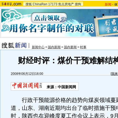
搜狐
ChinaRen
17173
焦点房地产
搜狗
新闻
-
体
新闻中心
>
国内新闻
>
国内要闻
>
时事
财经时评：煤价干预难解结
2008年06月12日16:00
[
我来
来源：中国新闻网
行政干预能源价格的趋势向煤炭领域蔓
道，山东、湖南近期均出台了临时措施干预
时，陕西也在迎峰度夏工作会议上表示，9月