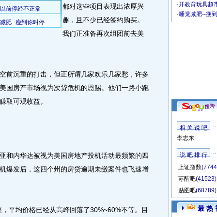
·
开教育玩具超市
都对这些项目表现出浓厚兴
·
睡觉减肥--瘦
趣，且不少已经签约购买。
我们正准备再次组团前去美
前沉重的打击，但正所谓几家欢乐几家愁，许多
美国房产市场视为次贷危机的恩赐。他们一路小跑
赚取可观收益。
相 关 说 吧
李志东
和内华达被视为美国房地产投机活动最频繁的四
说 吧 排 行
上证指数
(7744
机爆发后，这四个州的房贷逾期未缴案件也飞速增
苏醒吧
(41523)
贴图吧
(68789)
最 热 
平均价格已经从高峰回落了30%~60%不等。目