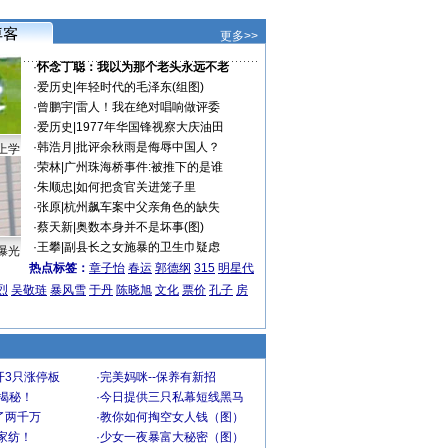
更多>>
·
怀念丁聪：我以为那个老头永远不老
·
爱历史
|
年轻时代的毛泽东(组图)
·
曾鹏宇
|
雷人！我在绝对唱响做评委
·
爱历史
|
1977年华国锋视察大庆油田
·
韩浩月
|
批评余秋雨是侮辱中国人？
上学
·
荣林
|
广州珠海桥事件:被推下的是谁
·
朱顺忠
|
如何把贪官关进笼子里
·
张原
|
杭州飙车案中父亲角色的缺失
·
蔡天新
|
奥数本身并不是坏事(图)
·
王攀
|
副县长之女施暴的卫生巾疑虑
曝光
热点标签：
章子怡
春运
郭德纲
315
明星代
烈
吴敬琏
暴风雪
于丹
陈晓旭
文化
票价
孔子
房
开3只涨停板
·
完美妈咪--保养有新招
大揭秘！
·
今日提供三只私幕短线黑马
了两千万
·
教你如何掏空女人钱（图）
家纺！
·
少女一夜暴富大秘密（图）