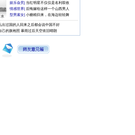
娱乐旮旯
|
当红明星不仅仅是名利双收
情感世界
|
后悔嫁给这样一个山西男人
型男索女
|
小糖精归来，在海边轻轻舞
口水
么出过国的人回来之后都会说中国不好
自己的旗袍照
暴雨过后天空依旧晴朗