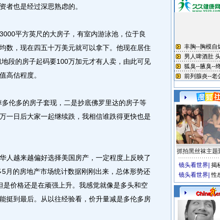
资者也是经过深思熟虑的。
000平方英尺的大房子，有室内游泳池，位于良
均数，现在四五十万美元就可以拿下。他现在居住
类似地段的房子起码要100万加元才有人卖，由此可见
值高估程度。
多伦多的房子套现，二是抄底佛罗里达的房子等
万一日后大家一起继续跌，我相信谁跌得更快也是
抓拍黑丝袜主题
人越来越偏好选择美国房产，一定程度上反映了
镜头看世界
|
揭
多5月的房地产市场统计数据刚刚出来，总体形势还
镜头看世界
|
性
但是价格还是在顽强上升。我感觉就像是多头和空
能挺到最后。从以往经验看，价升量减是多伦多房