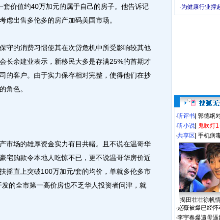
一套价值约40万加元的属于自己的房子。他告诉记
·
为健康行业撑
考虑出售多伦多的房产加码美国市场。
守的消费习惯使其在次贷危机中所受影响较其他
会长余建业表示，新移民大多是存满25%的首期才
司的客户。由于实力保存相对完整，使得他们在抄
的角色。
·
听评书
|
郭德纲
·
听小说
|
鬼吹灯1
·
共享区
|
手机病
市场的雄厚资金实力有目共睹。且不说在温哥华
豪宅购款令本地人吃惊不已，更不说温哥华房价近
扶摇直上突破100万加元/套的均价，单就多伦多市
开发的全市第一高价房也不乏华人投资者问津，就
揭田壮壮徐帆
·
赵薇被爆已经怀
·
李宇春爆遭母逼