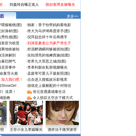
折
·
刘嘉玲自曝正造人
·
陈好新男友被曝光
 后
更多>>
喂猕猴桃(图)
·
独家：章子怡带妈妈看电影
好身材(图)
·
佟大为马伊琍再度牵手(图)
秀性感(图)
·
倪萍赵忠祥十年后再携手
服装皆为租赁
·
刘涛富豪老公为家产求生子
颜乘地铁被拍
·
舒淇醉酒瞬间惨被抓拍(图)
做活体解剖
·
实拍漂亮的地摊西施(组图)
的暴烈脾气
·
世界九大罪恶之城(组图)
遇灵异事件
·
李孝利新欢私密视频曝光
成命案导火索
·
孟庭苇可爱儿子最新照(图)
：加入我们吧！
·
点击进入搜狐娱乐影视库
howGirl
·
游戏史上最般配的十对情侣
2》送票！
·
张元首透露戒毒生活
湘胎教
·
令人惊叹太空步下楼方式
密照
王菲小女儿李嫣曝光
酒井法子痛哭谢罪