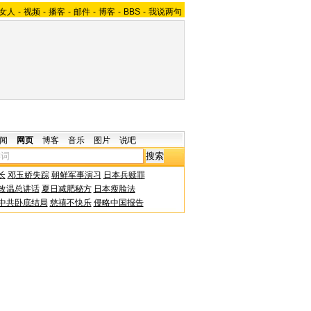
女人
-
视频
-
播客
-
邮件
-
博客
-
BBS
-
我说两句
闻
网页
博客
音乐
图片
说吧
长
邓玉娇失踪
朝鲜军事演习
日本兵赎罪
改温总讲话
夏日减肥秘方
日本瘦脸法
中共卧底结局
慈禧不快乐
侵略中国报告