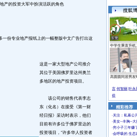
地产的投资大军中扮演活跃的角色
多一份专业地产报纸上的一幅整版中文广告打出这
中学生乘直升机
这是一家大型地产公司推介
其位于美国佛罗里达州奥兰
高圆圆同居男友
多地区的地产投资项目。
言
何智丽
叶永
价
该公司的销售代表李志
东（化名）在接受《第一财
精彩推荐
经日报》采访时表示，他们
·
关注：私幕公
·
美女--丰胸--
目前有许多位于佛罗里达的
·
穷小子三年赚
投资项目，“许多华人投资者
·
会呼吸的 生态