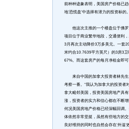
前种种迹象表明，美国房产价格已趋
地‘恐慌盘’中选择有潜力的投资标的
他这次主推的一个楼盘位于佛罗里达
项目位于商业繁华地段，交通便利，
3月再次主动降价3万多美元。一套200
米约合10.7639平方英尺）的3房
67%。而这套房产的每月净租金即可
来自中国的加拿大投资者林先生对
考察一番。“我认为加拿大的投资者
拿大毗邻美国，投资美国房地产具有
涨，投资者的实力和信心都在不断增
何况美国房地产价格已经深幅回调。
体依然非常坚挺，虽然有些地方的交
良好维持的同时也自然会存在‘外溢’