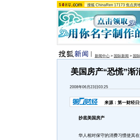
搜狐
ChinaRen
17173
焦点房
新闻中心
>
国际新闻
>
国
美国房产“恐慌”渐
2008年06月23日03:25
来源：第一财经日
抄底美国房产
华人相对保守的消费习惯使其在次