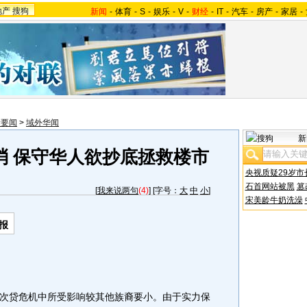
地产
搜狗
新闻
-
体育
-
S
-
娱乐
-
V
-
财经
-
IT
-
汽车
-
房产
-
家居
-
际要闻
>
域外华闻
新
消 保守华人欲抄底拯救楼市
央视质疑29岁市
石首网站被黑
篡
[
我来说两句
(4)
] [字号：
大
中
小
]
宋美龄牛奶洗澡
报
贷危机中所受影响较其他族裔要小。由于实力保