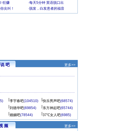
-狂赚
·
每天5分钟 英语脱口出
到你尖叫！
·
脱发，白发患者的福音
说 吧
更多>>
5)
李宇春吧
(104510)
快乐男声吧
(68574)
刘德华吧
(69854)
东方神起吧
(65744)
婚姻吧
(78544)
37℃女人吧
(6985)
视 频
更多>>