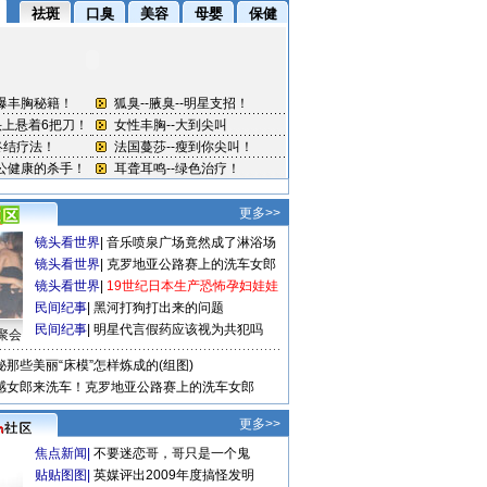
更多>>
镜头看世界
|
音乐喷泉广场竟然成了淋浴场
镜头看世界
|
克罗地亚公路赛上的洗车女郎
镜头看世界
|
19世纪日本生产恐怖孕妇娃娃
民间纪事
|
黑河打狗打出来的问题
民间纪事
|
明星代言假药应该视为共犯吗
聚会
秘那些美丽“床模”怎样炼成的(组图)
感女郎来洗车！克罗地亚公路赛上的洗车女郎
更多>>
焦点新闻
|
不要迷恋哥，哥只是一个鬼
贴贴图图
|
英媒评出2009年度搞怪发明