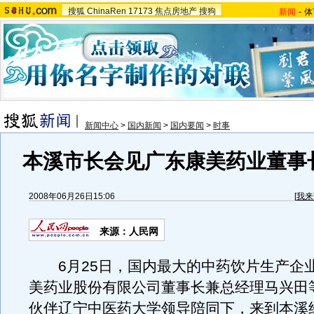
搜狐
ChinaRen
17173
焦点房地产
搜狗
新闻
-
体
新闻中心
>
国内新闻
>
国内要闻
>
时事
本溪市长会见广东康美药业董事
2008年06月26日15:06
[
我来
来源：人民网
6月25日，国内最大的中药饮片生产企
美药业股份有限公司董事长兼总经理马兴田
伙伴辽宁中医药大学领导陪同下，来到本溪