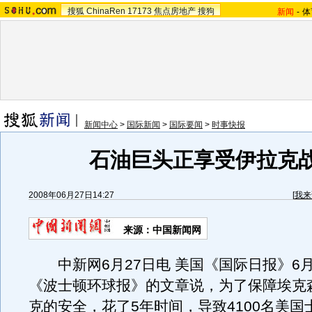
搜狐
ChinaRen
17173
焦点房地产
搜狗
新闻
-
体
新闻中心
>
国际新闻
>
国际要闻
>
时事快报
石油巨头正享受伊拉克
2008年06月27日14:27
[
我来
来源：中国新闻网
中新网6月27日电 美国《国际日报》6月
《波士顿环球报》的文章说，为了保障埃克
克的安全，花了5年时间，导致4100名美国