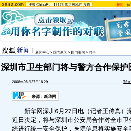
搜狐
ChinaRen
17173
焦点房地产
搜狗
新闻
-
体
新闻中心
>
国内新闻
>
国内要闻
>
时事
深圳市卫生部门将与警方合作保护
2008年06月27日18:29
[
我来
来源：新华网
新华网深圳6月27日电（记者王传真）
近日决定，将与深圳市公安局合作对全市卫
统进行统一安全保护，医院信息将实施安全