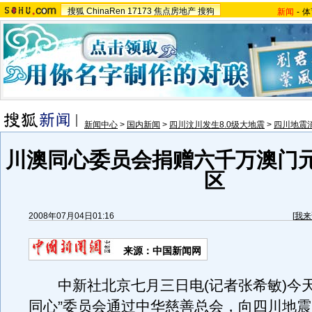
搜狐
ChinaRen
17173
焦点房地产
搜狗
新闻
-
体
新闻中心
>
国内新闻
>
四川汶川发生8.0级大地震
>
四川地震
川澳同心委员会捐赠六千万澳门
区
2008年07月04日01:16
[
我来
来源：中国新闻网
中新社北京七月三日电(记者张希敏)今天
同心”委员会通过中华慈善总会，向四川地