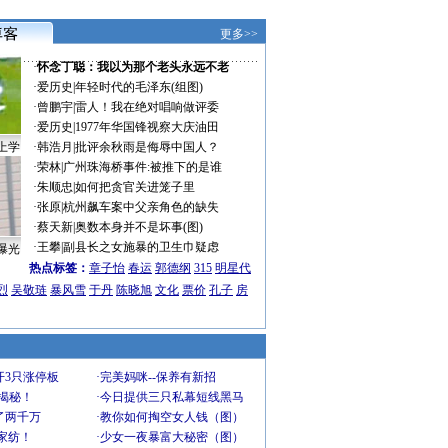
更多>>
·
怀念丁聪：我以为那个老头永远不老
·
爱历史
|
年轻时代的毛泽东(组图)
·
曾鹏宇
|
雷人！我在绝对唱响做评委
·
爱历史
|
1977年华国锋视察大庆油田
上学
·
韩浩月
|
批评余秋雨是侮辱中国人？
·
荣林
|
广州珠海桥事件:被推下的是谁
·
朱顺忠
|
如何把贪官关进笼子里
·
张原
|
杭州飙车案中父亲角色的缺失
·
蔡天新
|
奥数本身并不是坏事(图)
·
王攀
|
副县长之女施暴的卫生巾疑虑
曝光
热点标签：
章子怡
春运
郭德纲
315
明星代
烈
吴敬琏
暴风雪
于丹
陈晓旭
文化
票价
孔子
房
开3只涨停板
·
完美妈咪--保养有新招
大揭秘！
·
今日提供三只私幕短线黑马
了两千万
·
教你如何掏空女人钱（图）
家纺！
·
少女一夜暴富大秘密（图）