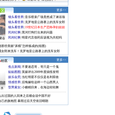
更多>>
镜头看世界
|
音乐喷泉广场竟然成了淋浴场
镜头看世界
|
克罗地亚公路赛上的洗车女郎
镜头看世界
|
19世纪日本生产恐怖孕妇娃娃
民间纪事
|
黑河打狗打出来的问题
民间纪事
|
明星代言假药应该视为共犯吗
聚会
秘那些美丽“床模”怎样炼成的(组图)
感女郎来洗车！克罗地亚公路赛上的洗车女郎
更多>>
焦点新闻
|
不要迷恋哥，哥只是一个鬼
贴贴图图
|
英媒评出2009年度搞怪发明
娱乐旮旯
|
当红明星不仅仅是名利双收
情感世界
|
后悔嫁给这样一个山西男人
型男索女
|
小糖精归来，在海边轻轻舞
口水
么出过国的人回来之后都会说中国不好
自己的旗袍照
暴雨过后天空依旧晴朗