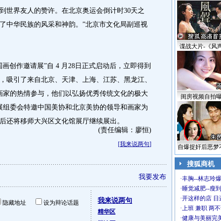
到世界友人的赞许。在北京奥运会倒计时30天之
了中华民族的风采和神韵。”北京市文化局副巡视
谍战大片-《风
创作邀请展”自 4 月28日正式启动后，立即得到
，吸引了来自北京、天津、上海、江苏、黑龙江、
名画家的热情参与，他们以弘扬优秀传统文化的极大
闺房视频自拍
请展组委会特邀中国美协和北京美协的领导和画家为
后还将移师大兴区文化馆展厅继续展出。
(责任编辑：廖恒)
[
我来说两句
]
自爆捉奸后恶梦
搜狐商机
我要发布
·
丰胸--林志玲
·
睡觉减肥--瘦到
·
开这样的店 日进
我来说两句
隐藏地址
设为辩论话题
·
上班 兼职 两
精华区
·
健康与美丽完