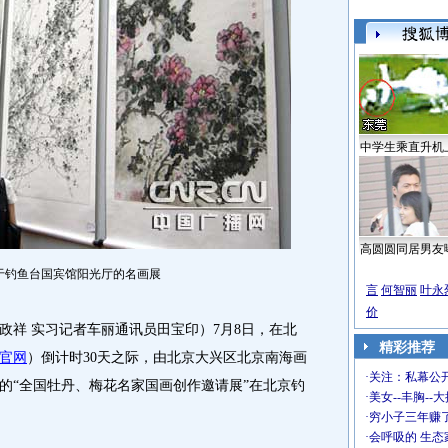
中学生乘直升机
高圆圆同居男友
于钓鱼台国宾馆阳光厅的名画展
言
何智丽
叶永
价
祥 实习记者车丽通讯员田宝印）7月8日，在北
精彩推荐
官网
）倒计时30天之际，由北京大兴区北京南海画
·
关注：私幕公
的“全国牡丹、梅花名家国画创作邀请展”在北京钓
·
美女--丰胸--
·
穷小子三年赚
·
会呼吸的 生态