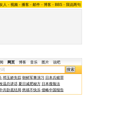
女人
-
视频
-
播客
-
邮件
-
博客
-
BBS
-
我说两句
闻
网页
博客
音乐
图片
说吧
长
邓玉娇失踪
朝鲜军事演习
日本兵赎罪
改温总讲话
夏日减肥秘方
日本瘦脸法
中共卧底结局
慈禧不快乐
侵略中国报告