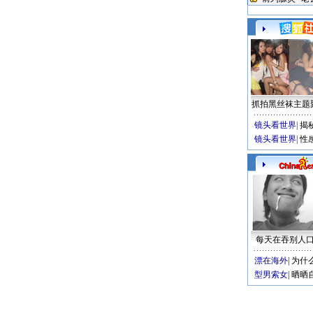
抓拍黑丝袜主题
镜头看世界
|
揭
镜头看世界
|
性
每天在吞别人
漂在海外
|
为什
型男索女
|
晒晒