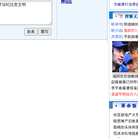
辩论区
·
为健康行业撑
·
听评书
|
郭德纲
·
听小说
|
鬼吹灯1
·
共享区
|
手机病
揭田壮壮徐帆
·
赵薇被爆已经怀
·
李宇春爆遭母逼
·
圣诞节明信片八
茶 余 饭
·
何炅获地产大亨
·
陈慧琳产后恢复
·
殷桃街头休闲装
·
范冰冰红地毯