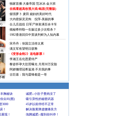
·
独家首播:大秦帝国
范冰冰-金大班
·
在线看超高收视大戏:
蜗居(完整版)
·
倔强萝卜
麦田
媳妇的美好时代
·
大内密探灵灵狗
倪萍-美丽的事
声》
·
台儿庄战役 日军尸体装满百余卡车
·
揭秘希特勒一生躲过多少次暗杀？
·
1982香港回归中英谈判鲜为人知内幕
·
宋丹丹：张国立活得太累
·
满文军有望明日获释
曝光
·
《变形金刚2》送电影票！
·
李湘王岳伦恩爱待产
·
黎姿怀孕大肚照曝光 月用30万安胎
·
阿娇懒理冠希返港:不关我的事
·
古巨基：我与霆锋都是一哥
不断
爆丰胸秘诀
·
减肥--小肚子赘肉没了
你尖叫(图)
·
吸引异性的秘密武器
3000
·
45岁以前停经不正常
不误！
·
解决脸黄脾虚腰痛良方
美展现！
·
泡脚减肥--瘦到你叫停！