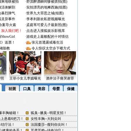
颜乘地铁被拍
·
舒淇醉酒瞬间惨被抓拍(图)
做活体解剖
·
实拍漂亮的地摊西施(组图)
的暴烈脾气
·
世界九大罪恶之城(组图)
遇灵异事件
·
李孝利新欢私密视频曝光
成命案导火索
·
孟庭苇可爱儿子最新照(图)
：加入我们吧！
·
点击进入搜狐娱乐影视库
owGirl
·
游戏史上最般配的十对情侣
2》送票！
·
张元首透露戒毒生活
湘胎教
·
令人惊叹太空步下楼方式
密照
王菲小女儿李嫣曝光
酒井法子痛哭谢罪