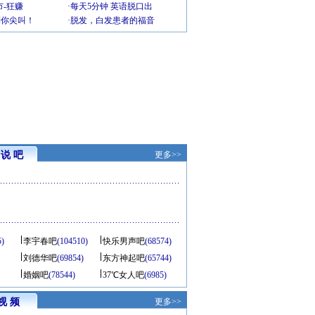
-狂赚
·
每天5分钟 英语脱口出
到你尖叫！
·
脱发，白发患者的福音
说 吧
更多>>
5)
李宇春吧
(104510)
快乐男声吧
(68574)
刘德华吧
(69854)
东方神起吧
(65744)
婚姻吧
(78544)
37℃女人吧
(6985)
视 频
更多>>