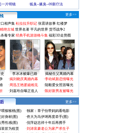
起一片明镜
·
狐臭--腋臭--09新疗法
更多>>
对口相声集
杜拉拉升职记
张震讲故事
红楼梦
-精绝古城
世界名著
平凡的世界
货币战争2
毒杀毒专家
经典手机游游格斗集
福彩3D走势图
情史
李冰冰被爆已婚
揭秘生父离婚内幕
孕
·
揭刘晓庆离婚内幕
·
李幼斌新恋情曝光
婚
·
周迅王艳婆媳相见
·
陆毅爱女照首曝光
折
·
刘嘉玲自曝正造人
·
陈好新男友被曝光
 后
更多>>
喂猕猴桃(图)
·
独家：章子怡带妈妈看电影
好身材(图)
·
佟大为马伊琍再度牵手(图)
秀性感(图)
·
倪萍赵忠祥十年后再携手
服装皆为租赁
·
刘涛富豪老公为家产求生子