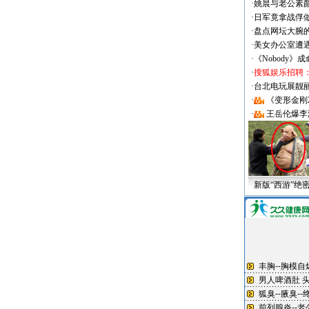
·
姚晨与老公素
·
日军竟拿战俘
·
盘点网坛大腕
·
美女办公室遭
·
《Nobody》
·
搜狐娱乐招聘
·
台北电玩展靓丽Sh
·
《变形金刚
·
王岳伦爆李
新版“西游”绝