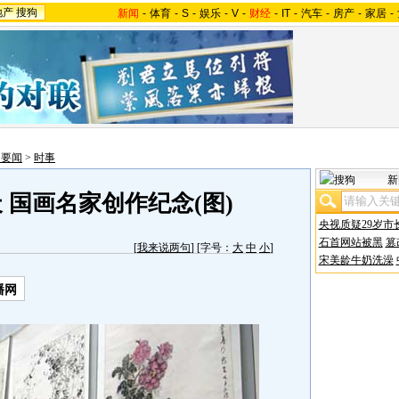
地产
搜狗
新闻
-
体育
-
S
-
娱乐
-
V
-
财经
-
IT
-
汽车
-
房产
-
家居
-
内要闻
>
时事
新
 国画名家创作纪念(图)
央视质疑29岁市
石首网站被黑
篡
[
我来说两句
] [字号：
大
中
小
]
宋美龄牛奶洗澡
播网