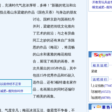
·
开教育玩具超市
，充满时代气息浓厚呀，多棒！”新颖的笔法和出
·
睡觉减肥--瘦
指点着山东梁建的作品《国色天香》与身边的朋友
讨论。
国粹京剧与国画牡丹
并列，梁建把传统文化推向
了艺术的前沿；与之有异曲
同工之妙的还有来自广东陈
恩的作品《梅花》，将流畅
的山水和素雅的梅花相组
合，展现了精美的画卷。本
相 关 说 吧
次共展出的105件作品，其中
梁建
包括15件优秀作品和85副入
说 吧 排 行
选作品，还有5幅特邀名家作
上证指数
(7744
品，名画展出的同时还编印
苏醒吧
(41523)
了精美的画集。
贴图吧
(68789)
最 热 
、气度非凡；梅花冰清玉洁、傲霜雪不争春，不