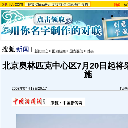
搜狐
ChinaRen
17173
焦点房地产
搜狗
新闻
-
体
新闻中心
>
国内新闻
>
国内要闻
>
时事
北京奥林匹克中心区7月20日起将
施
2008年07月18日20:17
[
我来
来源：中国新闻网