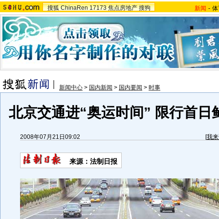
搜狐
ChinaRen
17173
焦点房地产
搜狗
新闻
-
体
新闻中心
>
国内新闻
>
国内要闻
>
时事
北京交通进“奥运时间” 限行首日鲜
2008年07月21日09:02
[
我来
来源：法制日报