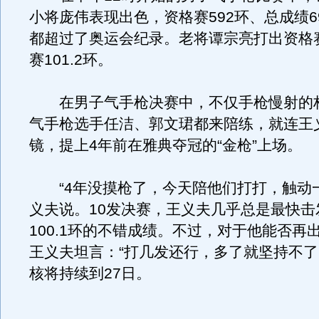
小将庞伟表现出色，资格赛592环、总成绩69
都超过了奥运会纪录。老将谭宗亮打出资格赛
赛101.2环。
在男子气手枪决赛中，不仅手枪慢射的
气手枪选手任洁、郭文珺都来陪练，就连王
镜，提上4年前在雅典夺冠的“金枪”上场。
“4年没摸枪了，今天陪他们打打，触动一
义夫说。10发决赛，王义夫几乎总是最快击
100.1环的不错成绩。不过，对于他能否再
王义夫坦言：“打几发还行，多了就坚持不了
核将持续到27日。