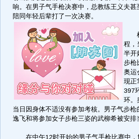
响。在男子气手枪决赛中，总教练王义夫甚
陪同年轻后辈打了一次决赛。
根
程，
半开
步枪
奥运
现正
397
环。
当日因身体不适没有参加考核。男子气步枪
逸飞和将参加女子步枪三姿的武柳希被安排
在中午12时开始的男子气手枪比赛中，