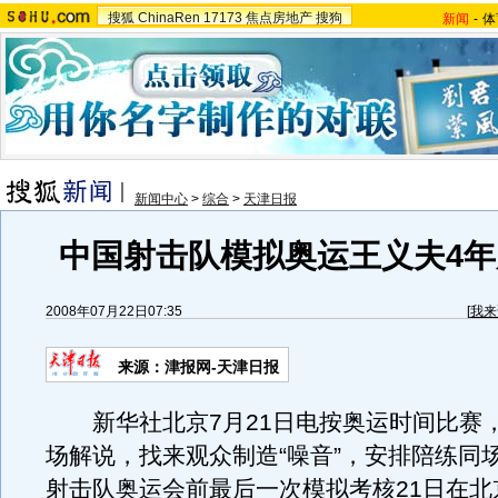
搜狐
ChinaRen
17173
焦点房地产
搜狗
新闻
-
体
新闻中心
>
综合
>
天津日报
中国射击队模拟奥运王义夫4
2008年07月22日07:35
[
我来
来源：津报网-天津日报
新华社北京7月21日电按奥运时间比赛
场解说，找来观众制造“噪音”，安排陪练同
射击队奥运会前最后一次模拟考核21日在北