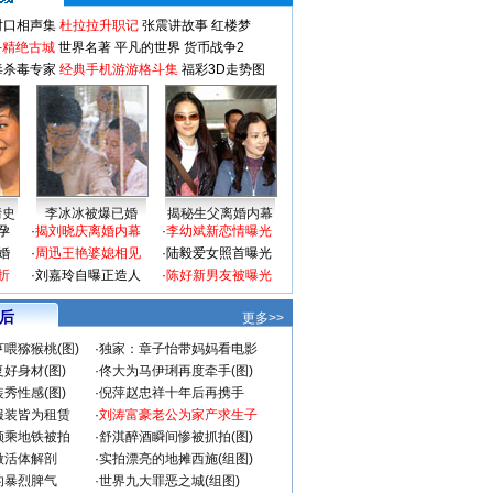
对口相声集
杜拉拉升职记
张震讲故事
红楼梦
-精绝古城
世界名著
平凡的世界
货币战争2
毒杀毒专家
经典手机游游格斗集
福彩3D走势图
情史
李冰冰被爆已婚
揭秘生父离婚内幕
孕
·
揭刘晓庆离婚内幕
·
李幼斌新恋情曝光
婚
·
周迅王艳婆媳相见
·
陆毅爱女照首曝光
折
·
刘嘉玲自曝正造人
·
陈好新男友被曝光
 后
更多>>
喂猕猴桃(图)
·
独家：章子怡带妈妈看电影
好身材(图)
·
佟大为马伊琍再度牵手(图)
秀性感(图)
·
倪萍赵忠祥十年后再携手
服装皆为租赁
·
刘涛富豪老公为家产求生子
颜乘地铁被拍
·
舒淇醉酒瞬间惨被抓拍(图)
做活体解剖
·
实拍漂亮的地摊西施(组图)
的暴烈脾气
·
世界九大罪恶之城(组图)