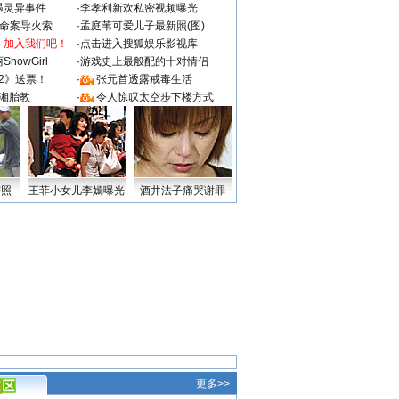
遇灵异事件
·
李孝利新欢私密视频曝光
成命案导火索
·
孟庭苇可爱儿子最新照(图)
：加入我们吧！
·
点击进入搜狐娱乐影视库
howGirl
·
游戏史上最般配的十对情侣
2》送票！
·
张元首透露戒毒生活
湘胎教
·
令人惊叹太空步下楼方式
密照
王菲小女儿李嫣曝光
酒井法子痛哭谢罪
更多>>