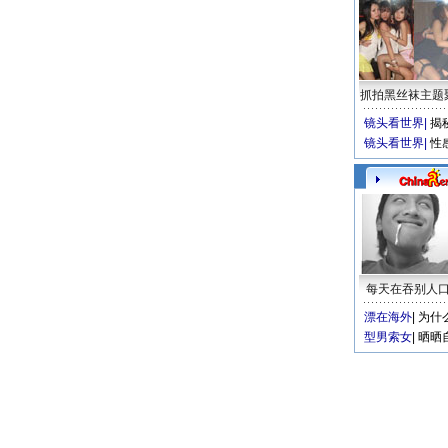
抓拍黑丝袜主题
镜头看世界
|
揭
镜头看世界
|
性
每天在吞别人
漂在海外
|
为什
型男索女
|
晒晒