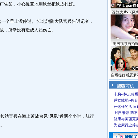
广告架，小心翼翼地用铁丝把铁皮扎好。
谍战大片-《风
一个早上没停过。”江北消防大队官兵告诉记者，
故，所幸没有造成人员伤亡。
闺房视频自拍
自爆捉奸后恶梦
搜狐商机
·
丰胸--林志玲
·
睡觉减肥--瘦到
·
开这样的店 日进
·
上班 兼职 两
站官兵在海上苦战台风“凤凰”近两个小时，航行
·
健康与美丽完
员。
·
为健康行业撑