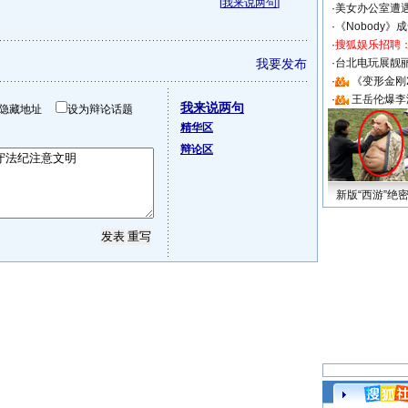
[
我来说两句
]
·
美女办公室遭
·
《Nobody》
·
搜狐娱乐招聘
我要发布
·
台北电玩展靓丽S
·
《变形金刚
·
王岳伦爆李
我来说两句
隐藏地址
设为辩论话题
精华区
辩论区
新版“西游”绝