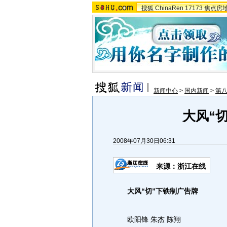
搜狐
ChinaRen
17173
焦点房
新闻中心
>
国内新闻
>
第八
大风“
2008年07月30日06:31
来源：浙江在线
大风“切”下铁制广告牌
欧阳锋 朱杰 陈翔