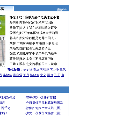
更多>>
·
怀念丁聪：我以为那个老头永远不老
·
爱历史
|
年轻时代的毛泽东(组图)
·
曾鹏宇
|
雷人！我在绝对唱响做评委
·
爱历史
|
1977年华国锋视察大庆油田
·
韩浩月
|
批评余秋雨是侮辱中国人？
上学
·
荣林
|
广州珠海桥事件:被推下的是谁
·
朱顺忠
|
如何把贪官关进笼子里
·
张原
|
杭州飙车案中父亲角色的缺失
·
蔡天新
|
奥数本身并不是坏事(图)
·
王攀
|
副县长之女施暴的卫生巾疑虑
曝光
热点标签：
章子怡
春运
郭德纲
315
明星代
烈
吴敬琏
暴风雪
于丹
陈晓旭
文化
票价
孔子
房
开3只涨停板
·
完美妈咪--保养有新招
大揭秘！
·
今日提供三只私幕短线黑马
了两千万
·
教你如何掏空女人钱（图）
家纺！
·
少女一夜暴富大秘密（图）