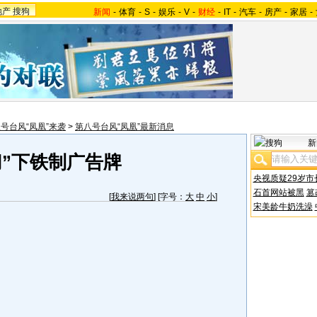
地产
搜狗
新闻
-
体育
-
S
-
娱乐
-
V
-
财经
-
IT
-
汽车
-
房产
-
家居
-
号台风“凤凰”来袭
>
第八号台风“凤凰”最新消息
新
切”下铁制广告牌
央视质疑29岁市
石首网站被黑
篡
[
我来说两句
] [字号：
大
中
小
]
宋美龄牛奶洗澡