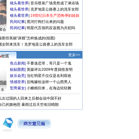
镜头看世界
|
音乐喷泉广场竟然成了淋浴场
镜头看世界
|
克罗地亚公路赛上的洗车女郎
镜头看世界
|
19世纪日本生产恐怖孕妇娃娃
民间纪事
|
黑河打狗打出来的问题
民间纪事
|
明星代言假药应该视为共犯吗
聚会
秘那些美丽“床模”怎样炼成的(组图)
感女郎来洗车！克罗地亚公路赛上的洗车女郎
更多>>
焦点新闻
|
不要迷恋哥，哥只是一个鬼
贴贴图图
|
英媒评出2009年度搞怪发明
娱乐旮旯
|
当红明星不仅仅是名利双收
情感世界
|
后悔嫁给这样一个山西男人
型男索女
|
小糖精归来，在海边轻轻舞
口水
么出过国的人回来之后都会说中国不好
自己的旗袍照
暴雨过后天空依旧晴朗