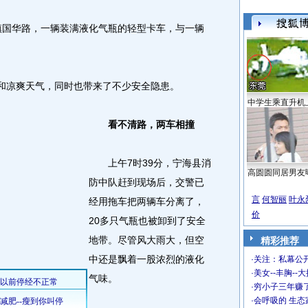
国华路，一辆装满液化气瓶的轻型卡车，与一辆
和凉爽天气，同时也带来了不少安全隐患。
中学生乘直升机
看不清路，两车相撞
上午7时39分，宁海县消
高圆圆同居男友
防中队赶到现场后，交警已
言
何智丽
叶永
经用拖车把两辆车分离了，
价
20多只气瓶也被卸到了安全
地带。尽管风大雨大，但空
精彩推荐
中还是飘着一股浓烈的液化
·
关注：私幕公
·
美女--丰胸--
气味。
·
穷小子三年赚
·
会呼吸的 生态