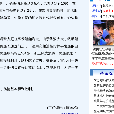
北仑海域浪高达3-5米，风力达到9-10级，在
·
听评书
|
郭德纲
”船横向倾斜达到近25度。在加固集装箱时，两名船
·
听小说
|
鬼吹灯1
·
共享区
|
手机病
能动弹。心急如焚的船方通过代理公司向北仑边检
警力赶往事发船舶海域。由于风浪太大，救助船
促船长加速前进，一边用高频遥控指挥事发船的自
揭田壮壮徐帆
两船舷高相差5米多，加上风大浪急，两船很难平
·
赵薇被爆已经怀
·
李宇春爆遭母逼
船接触刹那，纵身跳了过去。登轮后，官兵们一边
·
圣诞节明信片八
一边把伤员转移到救助船上，立即返航，为进一步
茶 余 饭
·
何炅获地产大亨
·
陈慧琳产后恢复
，伤情基本得到控制。
·
殷桃街头休闲装
·
范冰冰红地毯
·
姚晨与老公素
·
日军竟拿战俘
(责任编辑：陈国栋)
·
盘点网坛大腕