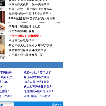
·
大内密探灵灵狗
倪萍-美丽的事
·
台儿庄战役 日军尸体装满百余卡车
声》
·
揭秘希特勒一生躲过多少次暗杀？
·
1982香港回归中英谈判鲜为人知内幕
·
宋丹丹：张国立活得太累
·
满文军有望明日获释
曝光
·
《变形金刚2》送电影票！
·
李湘王岳伦恩爱待产
·
黎姿怀孕大肚照曝光 月用30万安胎
·
阿娇懒理冠希返港:不关我的事
·
古巨基：我与霆锋都是一哥
不断
爆丰胸秘诀
·
减肥--小肚子赘肉没了
你尖叫(图)
·
吸引异性的秘密武器
3000
·
45岁以前停经不正常
不误！
·
解决脸黄脾虚腰痛良方
美展现！
·
泡脚减肥--瘦到你叫停！
起一片明镜
·
狐臭--腋臭--09新疗法
更多>>