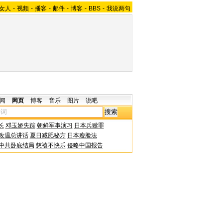
女人
-
视频
-
播客
-
邮件
-
博客
-
BBS
-
我说两句
闻
网页
博客
音乐
图片
说吧
长
邓玉娇失踪
朝鲜军事演习
日本兵赎罪
改温总讲话
夏日减肥秘方
日本瘦脸法
中共卧底结局
慈禧不快乐
侵略中国报告