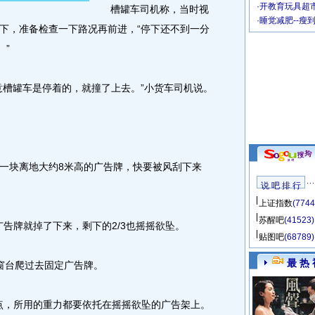
·
开教育玩具超市
槽罐车司机称，当时视
·
睡觉减肥--瘦
下，准备检查一下路况再前进，“停下还不到一分
。”
槽罐车是停着的，就撞了上去。”小货车司机说。
块离地大约8米高的广告牌，快要被风刮下来
说 吧 排 行
上证指数
(7744
苏醒吧
(41523)
告牌就掉了下来，剩下的2/3也摇摇欲坠。
贴图吧
(68789)
最 热 
台爬过去固定广告牌。
点，所用的重力都要依托在摇摇欲坠的广告架上。