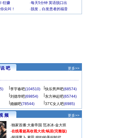
-狂赚
·
每天5分钟 英语脱口出
到你尖叫！
·
脱发，白发患者的福音
说 吧
更多>>
5)
李宇春吧
(104510)
快乐男声吧
(68574)
刘德华吧
(69854)
东方神起吧
(65744)
婚姻吧
(78544)
37℃女人吧
(6985)
视 频
更多>>
·
独家首播:大秦帝国
范冰冰-金大班
·
在线看超高收视大戏:
蜗居(完整版)
·
倔强萝卜
麦田
媳妇的美好时代