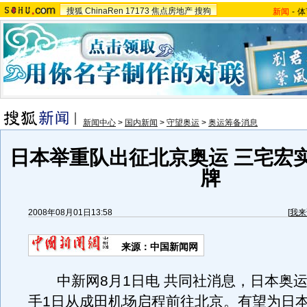
搜狐
ChinaRen
17173
焦点房地产
搜狗
新闻
-
体
新闻中心
>
国内新闻
>
守望奥运
>
奥运筹备消息
日本举重队出征北京奥运 三宅宏
牌
2008年08月01日13:58
[
我来
来源：中国新闻网
中新网8月1日电 共同社消息，日本奥运
手1日从成田机场启程前往北京。有望为日