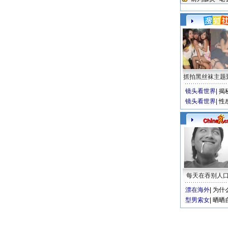
抓拍黑丝袜主题
镜头看世界
|
揭
镜头看世界
|
性
每天在吞别人
漂在海外
|
为什
型男索女
|
晒晒