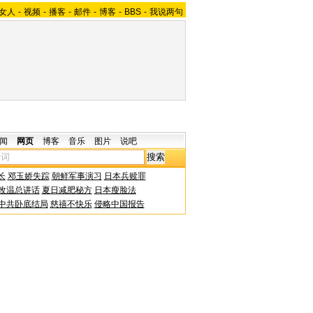
女人
-
视频
-
播客
-
邮件
-
博客
-
BBS
-
我说两句
闻
网页
博客
音乐
图片
说吧
长
邓玉娇失踪
朝鲜军事演习
日本兵赎罪
改温总讲话
夏日减肥秘方
日本瘦脸法
中共卧底结局
慈禧不快乐
侵略中国报告