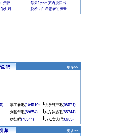
-狂赚
·
每天5分钟 英语脱口出
到你尖叫！
·
脱发，白发患者的福音
说 吧
更多>>
5)
李宇春吧
(104510)
快乐男声吧
(68574)
刘德华吧
(69854)
东方神起吧
(65744)
婚姻吧
(78544)
37℃女人吧
(6985)
视 频
更多>>