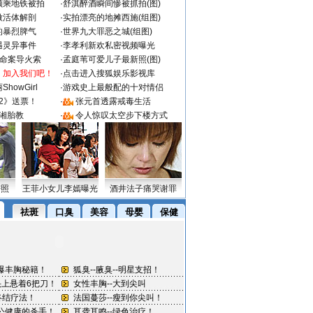
颜乘地铁被拍
·
舒淇醉酒瞬间惨被抓拍(图)
做活体解剖
·
实拍漂亮的地摊西施(组图)
的暴烈脾气
·
世界九大罪恶之城(组图)
遇灵异事件
·
李孝利新欢私密视频曝光
成命案导火索
·
孟庭苇可爱儿子最新照(图)
：加入我们吧！
·
点击进入搜狐娱乐影视库
howGirl
·
游戏史上最般配的十对情侣
2》送票！
·
张元首透露戒毒生活
湘胎教
·
令人惊叹太空步下楼方式
密照
王菲小女儿李嫣曝光
酒井法子痛哭谢罪