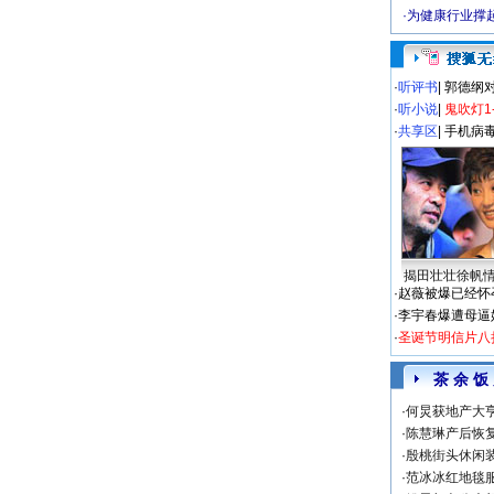
·
为健康行业撑
·
听评书
|
郭德纲
·
听小说
|
鬼吹灯1
·
共享区
|
手机病
揭田壮壮徐帆
·
赵薇被爆已经怀
·
李宇春爆遭母逼
·
圣诞节明信片八
茶 余 饭
·
何炅获地产大亨
·
陈慧琳产后恢复
·
殷桃街头休闲装
·
范冰冰红地毯