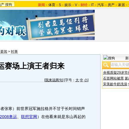
地产
搜狗
新闻
-
体育
-
S
-
娱乐
-
V
-
财经
-
IT
-
汽车
-
房产
-
家居
-
内要闻
>
时事
新
运赛场上演王者归来
央视质疑29岁市
石首网站被黑
篡
[
我来说两句
] [字号：
大
中
小
]
宋美龄牛奶洗澡
者张寒）前世界冠军施拉格并不甘于长时间销声
2008奥运
、
联想官网
）在他看来就是东山再起的