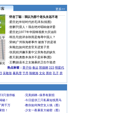
更多>>
·
怀念丁聪：我以为那个老头永远不老
·
爱历史
|
年轻时代的毛泽东(组图)
·
曾鹏宇
|
雷人！我在绝对唱响做评委
·
爱历史
|
1977年华国锋视察大庆油田
·
韩浩月
|
批评余秋雨是侮辱中国人？
上学
·
荣林
|
广州珠海桥事件:被推下的是谁
·
朱顺忠
|
如何把贪官关进笼子里
·
张原
|
杭州飙车案中父亲角色的缺失
·
蔡天新
|
奥数本身并不是坏事(图)
·
王攀
|
副县长之女施暴的卫生巾疑虑
曝光
热点标签：
章子怡
春运
郭德纲
315
明星代
烈
吴敬琏
暴风雪
于丹
陈晓旭
文化
票价
孔子
房
开3只涨停板
·
完美妈咪--保养有新招
大揭秘！
·
今日提供三只私幕短线黑马
了两千万
·
教你如何掏空女人钱（图）
家纺！
·
少女一夜暴富大秘密（图）