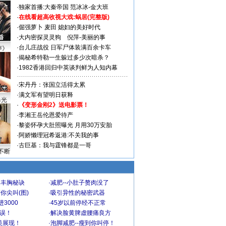
·
独家首播:大秦帝国
范冰冰-金大班
·
在线看超高收视大戏:
蜗居(完整版)
·
倔强萝卜
麦田
媳妇的美好时代
·
大内密探灵灵狗
倪萍-美丽的事
·
台儿庄战役 日军尸体装满百余卡车
声》
·
揭秘希特勒一生躲过多少次暗杀？
·
1982香港回归中英谈判鲜为人知内幕
·
宋丹丹：张国立活得太累
·
满文军有望明日获释
曝光
·
《变形金刚2》送电影票！
·
李湘王岳伦恩爱待产
·
黎姿怀孕大肚照曝光 月用30万安胎
·
阿娇懒理冠希返港:不关我的事
·
古巨基：我与霆锋都是一哥
不断
爆丰胸秘诀
·
减肥--小肚子赘肉没了
你尖叫(图)
·
吸引异性的秘密武器
3000
·
45岁以前停经不正常
不误！
·
解决脸黄脾虚腰痛良方
美展现！
·
泡脚减肥--瘦到你叫停！