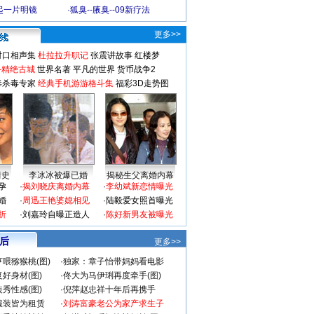
起一片明镜
·
狐臭--腋臭--09新疗法
更多>>
对口相声集
杜拉拉升职记
张震讲故事
红楼梦
-精绝古城
世界名著
平凡的世界
货币战争2
毒杀毒专家
经典手机游游格斗集
福彩3D走势图
情史
李冰冰被爆已婚
揭秘生父离婚内幕
孕
·
揭刘晓庆离婚内幕
·
李幼斌新恋情曝光
婚
·
周迅王艳婆媳相见
·
陆毅爱女照首曝光
折
·
刘嘉玲自曝正造人
·
陈好新男友被曝光
 后
更多>>
喂猕猴桃(图)
·
独家：章子怡带妈妈看电影
好身材(图)
·
佟大为马伊琍再度牵手(图)
秀性感(图)
·
倪萍赵忠祥十年后再携手
服装皆为租赁
·
刘涛富豪老公为家产求生子