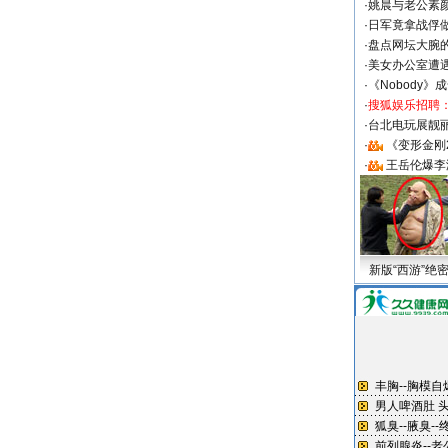
·
姚晨与老公素
·
日军竟拿战俘
·
盘点网坛大腕
·
美女办公室遭
·
《Nobody》
·
搜狐娱乐招聘
·
台北电玩展靓丽S
·
《变形金刚
·
王岳伦爆李
新版“西游”绝