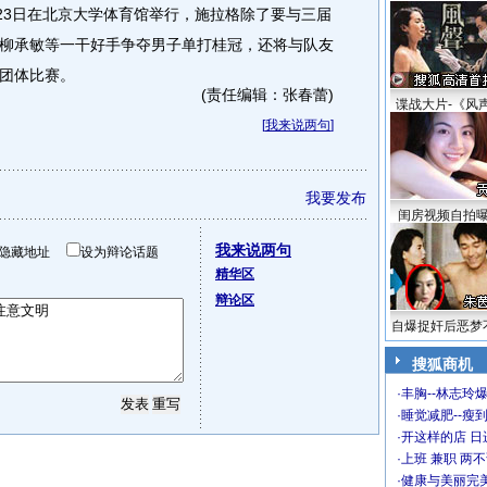
3日在北京大学体育馆举行，施拉格除了要与三届
柳承敏等一干好手争夺男子单打桂冠，还将与队友
团体比赛。
(责任编辑：张春蕾)
谍战大片-《风
[
我来说两句
]
我要发布
闺房视频自拍
我来说两句
隐藏地址
设为辩论话题
精华区
辩论区
自爆捉奸后恶梦
搜狐商机
·
丰胸--林志玲
·
睡觉减肥--瘦到
·
开这样的店 日进
·
上班 兼职 两
·
健康与美丽完