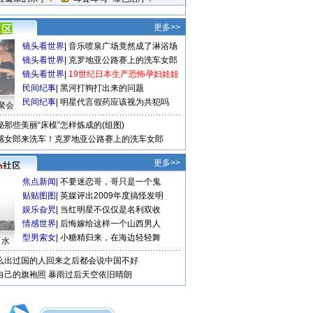
更多>>
镜头看世界
|
音乐喷泉广场竟然成了淋浴场
镜头看世界
|
克罗地亚公路赛上的洗车女郎
镜头看世界
|
19世纪日本生产恐怖孕妇娃娃
民间纪事
|
黑河打狗打出来的问题
民间纪事
|
明星代言假药应该视为共犯吗
聚会
秘那些美丽“床模”怎样炼成的(组图)
感女郎来洗车！克罗地亚公路赛上的洗车女郎
更多>>
焦点新闻
|
不要迷恋哥，哥只是一个鬼
贴贴图图
|
英媒评出2009年度搞怪发明
娱乐旮旯
|
当红明星不仅仅是名利双收
情感世界
|
后悔嫁给这样一个山西男人
型男索女
|
小糖精归来，在海边轻轻舞
口水
么出过国的人回来之后都会说中国不好
自己的旗袍照
暴雨过后天空依旧晴朗