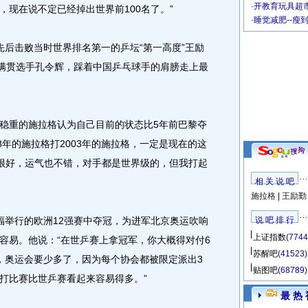
·
开教育玩具超市
，现在说不定已经掉出世界前100名了。”
·
睡觉减肥--瘦
后击败当时世界排名第一的乒坛“第一高度”王励
大满贯选手孔令辉，踩着中国乒乓球手的肩膀走上最
重的施拉格认为自己目前的状态比5年前巴黎夺
8年的施拉格打2003年的施拉格，一定是现在的这
态很好，运气也不错，对手都是世界级的，但我打起
相 关 说 吧
施拉格
|
王励勤
举行的欧洲12强赛中夺冠，为进军北京奥运吹响
说 吧 排 行
上证指数
(7744
容易。他说：“在世乒赛上拿冠军，你大概得对付6
苏醒吧
(41523)
，奥运会要少多了，因为每个协会都被限定派出3
贴图吧
(68789)
打比赛比世乒赛看起来容易得多。”
最 热 