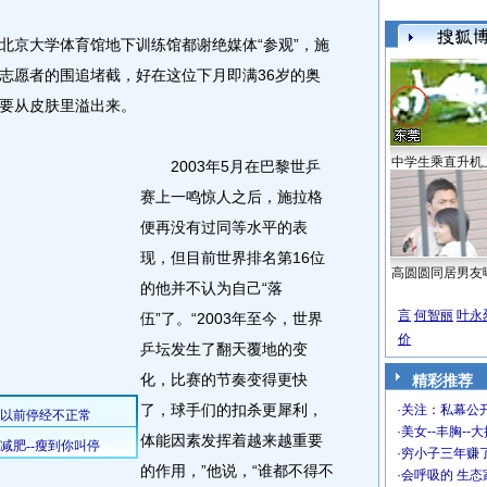
京大学体育馆地下训练馆都谢绝媒体“参观”，施
志愿者的围追堵截，好在这位下月即满36岁的奥
要从皮肤里溢出来。
中学生乘直升机
2003年5月在巴黎世乒
赛上一鸣惊人之后，施拉格
便再没有过同等水平的表
现，但目前世界排名第16位
高圆圆同居男友
的他并不认为自己“落
言
何智丽
叶永
伍”了。“2003年至今，世界
价
乒坛发生了翻天覆地的变
化，比赛的节奏变得更快
精彩推荐
了，球手们的扣杀更犀利，
·
关注：私幕公
·
美女--丰胸--
体能因素发挥着越来越重要
·
穷小子三年赚
的作用，”他说，“谁都不得不
·
会呼吸的 生态