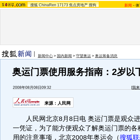
搜狐
ChinaRen
17173
焦点房地产
搜狗
新闻
-
体
新闻中心
>
国内新闻
>
守望奥运
>
奥运筹备消息
奥运门票使用服务指南：2岁以
2008年08月08日09:32
[
我来
来源：人民网
人民网北京8月8日电 奥运门票是观众进
一凭证，为了能方便观众了解奥运门票的各
用的注意事项，北京2008年奥运会（
搜狐联