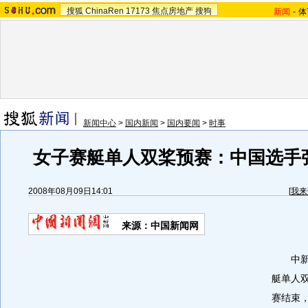
搜狐
ChinaRen
17173
焦点房地产
搜狗
新闻
-
体
新闻中心
>
国内新闻
>
国内要闻
>
时事
女子赛艇单人双桨预赛：中国选手
2008年08月09日14:01
[
我来
来源：中国新闻网
中新网
艇单人
赛结束