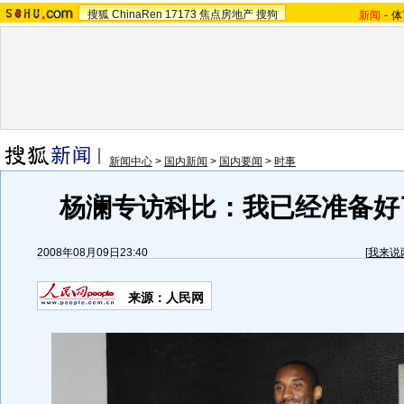
搜狐
ChinaRen
17173
焦点房地产
搜狗
新闻
-
体
新闻中心
>
国内新闻
>
国内要闻
>
时事
杨澜专访科比：我已经准备好了
2008年08月09日23:40
[
我来说
来源：人民网