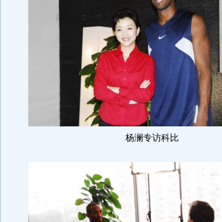
杨澜专访科比