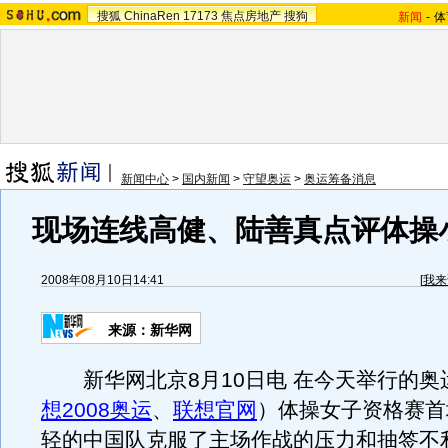
搜狐
ChinaRen
17173
焦点房地产
搜狗
新闻
-
体
新闻中心
>
国内新闻
>
守望奥运
>
奥运筹备消息
现场连线高健、陆善真点评体操
2008年08月10日14:41
[
我来
来源：新华网
新华网北京8月10日电 在今天举行的奥
想2008奥运
、
联想官网
）体操女子资格赛首
轻的中国队克服了主场作战的压力和抽签不