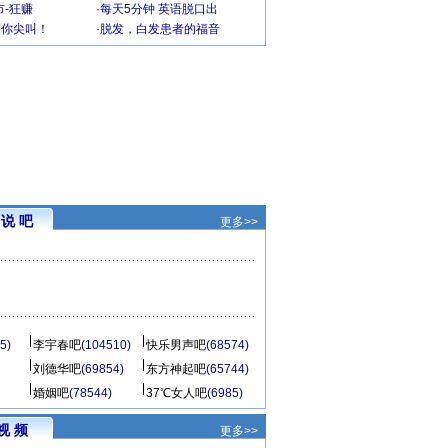
-狂赚
·
每天5分钟 英语脱口出
到你尖叫！
·
脱发，白发患者的福音
说 吧
更多>>
5)
李宇春吧
(104510)
快乐男声吧
(68574)
刘德华吧
(69854)
东方神起吧
(65744)
婚姻吧
(78544)
37℃女人吧
(6985)
视 频
更多>>