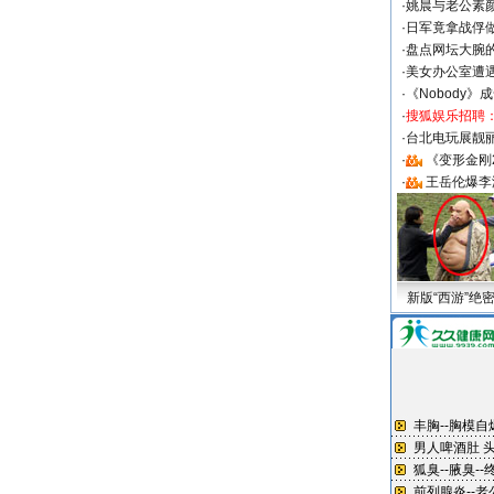
·
姚晨与老公素
·
日军竟拿战俘
·
盘点网坛大腕
·
美女办公室遭
·
《Nobody》
·
搜狐娱乐招聘
·
台北电玩展靓丽S
·
《变形金刚
·
王岳伦爆李
新版“西游”绝