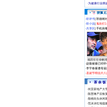
·
为健康行业撑
·
听评书
|
郭德纲
·
听小说
|
鬼吹灯1
·
共享区
|
手机病
揭田壮壮徐帆
·
赵薇被爆已经怀
·
李宇春爆遭母逼
·
圣诞节明信片八
茶 余 饭
·
何炅获地产大亨
·
陈慧琳产后恢复
·
殷桃街头休闲装
·
范冰冰红地毯