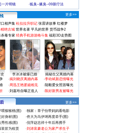
起一片明镜
·
狐臭--腋臭--09新疗法
更多>>
对口相声集
杜拉拉升职记
张震讲故事
红楼梦
-精绝古城
世界名著
平凡的世界
货币战争2
毒杀毒专家
经典手机游游格斗集
福彩3D走势图
情史
李冰冰被爆已婚
揭秘生父离婚内幕
孕
·
揭刘晓庆离婚内幕
·
李幼斌新恋情曝光
婚
·
周迅王艳婆媳相见
·
陆毅爱女照首曝光
折
·
刘嘉玲自曝正造人
·
陈好新男友被曝光
 后
更多>>
喂猕猴桃(图)
·
独家：章子怡带妈妈看电影
好身材(图)
·
佟大为马伊琍再度牵手(图)
秀性感(图)
·
倪萍赵忠祥十年后再携手
服装皆为租赁
·
刘涛富豪老公为家产求生子