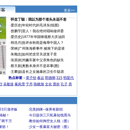
更多>>
·
怀念丁聪：我以为那个老头永远不老
·
爱历史
|
年轻时代的毛泽东(组图)
·
曾鹏宇
|
雷人！我在绝对唱响做评委
·
爱历史
|
1977年华国锋视察大庆油田
·
韩浩月
|
批评余秋雨是侮辱中国人？
上学
·
荣林
|
广州珠海桥事件:被推下的是谁
·
朱顺忠
|
如何把贪官关进笼子里
·
张原
|
杭州飙车案中父亲角色的缺失
·
蔡天新
|
奥数本身并不是坏事(图)
·
王攀
|
副县长之女施暴的卫生巾疑虑
曝光
热点标签：
章子怡
春运
郭德纲
315
明星代
烈
吴敬琏
暴风雪
于丹
陈晓旭
文化
票价
孔子
房
开3只涨停板
·
完美妈咪--保养有新招
大揭秘！
·
今日提供三只私幕短线黑马
了两千万
·
教你如何掏空女人钱（图）
家纺！
·
少女一夜暴富大秘密（图）