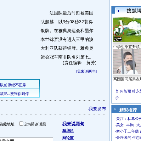
法国队最后时刻被美国
队超越，以3分08秒32获得
银牌。在雅典奥运会和墨尔
本世锦赛没有进入三甲的澳
中学生乘直升机
大利亚队获得铜牌。雅典奥
运会冠军南非队名列第七。
(责任编辑：黄芳)
[
我来说两句
]
高圆圆同居男友
言
何智丽
叶永
价
我要发布
精彩推荐
·
关注：私幕公
我来说两句
隐藏地址
设为辩论话题
·
美女--丰胸--
精华区
·
穷小子三年赚
·
会呼吸的 生态
辩论区