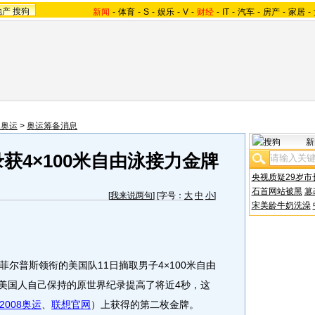
地产
搜狗
新闻
-
体育
-
S
-
娱乐
-
V
-
财经
-
IT
-
汽车
-
房产
-
家居
-
望奥运
>
奥运筹备消息
新
获4×100米自由泳接力金牌
央视质疑29岁市
石首网站被黑
篡
[
我来说两句
] [字号：
大
中
小
]
宋美龄牛奶洗澡
尔普斯领衔的美国队11日摘取男子4×100米自由
将美国人自己保持的原世界纪录提高了将近4秒，这
2008奥运
、
联想官网
）上获得的第二枚金牌。