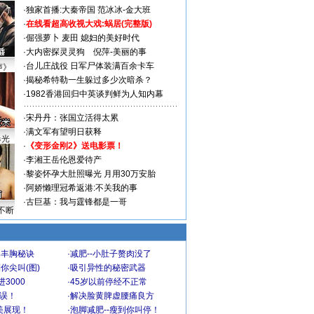
·
独家首播:大秦帝国
范冰冰-金大班
·
在线看超高收视大戏:
蜗居(完整版)
·
倔强萝卜
麦田
媳妇的美好时代
·
大内密探灵灵狗
倪萍-美丽的事
·
台儿庄战役 日军尸体装满百余卡车
声》
·
揭秘希特勒一生躲过多少次暗杀？
·
1982香港回归中英谈判鲜为人知内幕
·
宋丹丹：张国立活得太累
·
满文军有望明日获释
曝光
·
《变形金刚2》送电影票！
·
李湘王岳伦恩爱待产
·
黎姿怀孕大肚照曝光 月用30万安胎
·
阿娇懒理冠希返港:不关我的事
·
古巨基：我与霆锋都是一哥
不断
爆丰胸秘诀
·
减肥--小肚子赘肉没了
你尖叫(图)
·
吸引异性的秘密武器
3000
·
45岁以前停经不正常
不误！
·
解决脸黄脾虚腰痛良方
美展现！
·
泡脚减肥--瘦到你叫停！