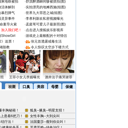
颜乘地铁被拍
·
舒淇醉酒瞬间惨被抓拍(图)
做活体解剖
·
实拍漂亮的地摊西施(组图)
的暴烈脾气
·
世界九大罪恶之城(组图)
遇灵异事件
·
李孝利新欢私密视频曝光
成命案导火索
·
孟庭苇可爱儿子最新照(图)
：加入我们吧！
·
点击进入搜狐娱乐影视库
howGirl
·
游戏史上最般配的十对情侣
2》送票！
·
张元首透露戒毒生活
湘胎教
·
令人惊叹太空步下楼方式
密照
王菲小女儿李嫣曝光
酒井法子痛哭谢罪