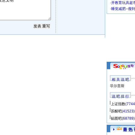
·
开教育玩具超市
·
睡觉减肥--瘦
相 关 说 吧
菲尔普斯
说 吧 排 行
上证指数
(7744
苏醒吧
(41523)
贴图吧
(68789)
最 热 