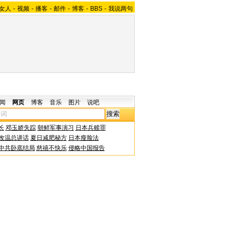
女人
-
视频
-
播客
-
邮件
-
博客
-
BBS
-
我说两句
闻
网页
博客
音乐
图片
说吧
长
邓玉娇失踪
朝鲜军事演习
日本兵赎罪
改温总讲话
夏日减肥秘方
日本瘦脸法
中共卧底结局
慈禧不快乐
侵略中国报告