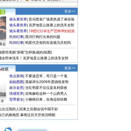
更多>>
镜头看世界
|
音乐喷泉广场竟然成了淋浴场
镜头看世界
|
克罗地亚公路赛上的洗车女郎
镜头看世界
|
19世纪日本生产恐怖孕妇娃娃
民间纪事
|
黑河打狗打出来的问题
民间纪事
|
明星代言假药应该视为共犯吗
聚会
秘那些美丽“床模”怎样炼成的(组图)
感女郎来洗车！克罗地亚公路赛上的洗车女郎
更多>>
焦点新闻
|
不要迷恋哥，哥只是一个鬼
贴贴图图
|
英媒评出2009年度搞怪发明
娱乐旮旯
|
当红明星不仅仅是名利双收
情感世界
|
后悔嫁给这样一个山西男人
型男索女
|
小糖精归来，在海边轻轻舞
口水
么出过国的人回来之后都会说中国不好
自己的旗袍照
暴雨过后天空依旧晴朗