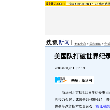
搜狐
ChinaRen
17173
焦点房
新闻中心
>
国内新闻
>
守
美国队打破世界纪录
2008年08月11日11:53
来源：新华网
新华网北京8月11日奥运专电 由菲
泳接力金牌，成绩是3分08秒24，
也是菲尔普斯本次奥运会（
搜狐联想