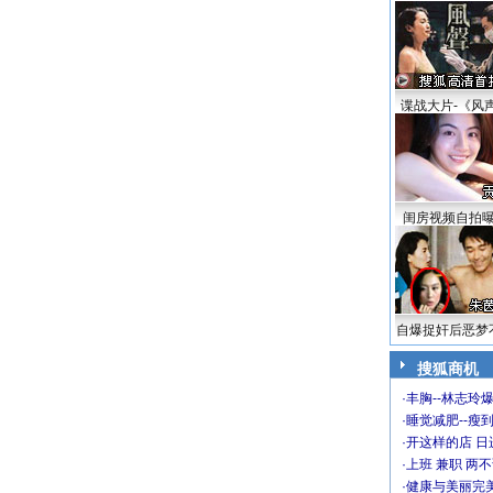
谍战大片-《风
闺房视频自拍
自爆捉奸后恶梦
搜狐商机
·
丰胸--林志玲
·
睡觉减肥--瘦到
·
开这样的店 日进
·
上班 兼职 两
·
健康与美丽完