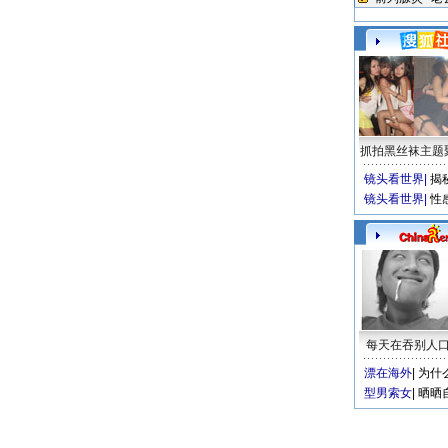
抓拍黑丝袜主题
镜头看世界
|
揭
镜头看世界
|
性
每天在吞别人
漂在海外
|
为什
型男索女
|
晒晒