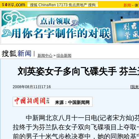
搜狐
ChinaRen
17173
焦点房地产
搜狗
新闻
-
体
新闻中心
>
综合新闻
刘英姿女子多向飞碟失手 芬兰
2008年08月11日17:16
[
我来
来源：中国新闻网
中新网北京八月十一日电(记者宋方灿)
拉终于为芬兰队在女子双向飞碟项目上夺取
前的男子十米气步枪决赛中，她的同胞哈基