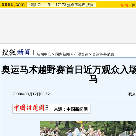
搜狐
ChinaRen
17173
焦点房地产
搜狗
新闻
-
体
新闻中心
>
国内新闻
>
守望奥运
>
奥运筹备消息
奥运马术越野赛首日近万观众入场
马
2008年08月12日08:52
[
我来
来源：中国新闻网