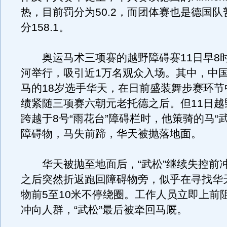
热，目前罚分为50.2，而团体赛也是德国
分158.1。
奥运马术三项赛的越野障碍赛11日早8
河举行，吸引近1万名观众入场。其中，中
马的18岁选手华天，在日前盛装舞步赛环节
绩紧随三项赛六朝元老托德之后。但11日越
跨越于8号“雨花台”障碍栏时，他策骑的马“
障碍物，马失前蹄，华天被抛落地面。
华天被抛至地面后，“武松”继续失控前冲
之后突然折返跑回障碍物旁，似乎在寻找华
物前5至10米不停绕圈。工作人员立即上前
冲向人群，“武松”最后被牵回马厩。