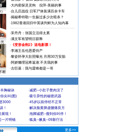
·
大内密探灵灵狗
倪萍-美丽的事
·
台儿庄战役 日军尸体装满百余卡车
声》
·
揭秘希特勒一生躲过多少次暗杀？
·
1982香港回归中英谈判鲜为人知内幕
·
宋丹丹：张国立活得太累
·
满文军有望明日获释
曝光
·
《变形金刚2》送电影票！
·
李湘王岳伦恩爱待产
·
黎姿怀孕大肚照曝光 月用30万安胎
·
阿娇懒理冠希返港:不关我的事
·
古巨基：我与霆锋都是一哥
不断
爆丰胸秘诀
·
减肥--小肚子赘肉没了
你尖叫(图)
·
吸引异性的秘密武器
3000
·
45岁以前停经不正常
不误！
·
解决脸黄脾虚腰痛良方
美展现！
·
泡脚减肥--瘦到你叫停！
起一片明镜
·
狐臭--腋臭--09新疗法
更多>>