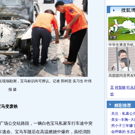
中学生乘直升机
高圆圆同居男友
现场勘测，宝马标识尚可辨认。记者 郭柯堂 实习生 叶伟
言
何智丽
叶永
报 摄
价
精彩推荐
宝马变废铁
·
关注：私幕公
·
美女--丰胸--
场公交站路段，一辆白色宝马私家车行车途中突
·
穷小子三年赚
车逃命。宝马车随后在高温燃烧中爆炸，虽经消防
·
会呼吸的 生态