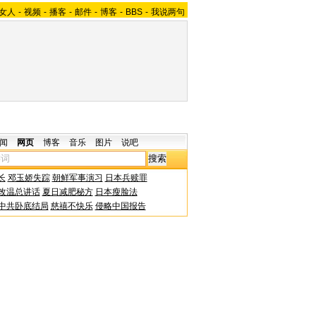
女人
-
视频
-
播客
-
邮件
-
博客
-
BBS
-
我说两句
闻
网页
博客
音乐
图片
说吧
长
邓玉娇失踪
朝鲜军事演习
日本兵赎罪
改温总讲话
夏日减肥秘方
日本瘦脸法
中共卧底结局
慈禧不快乐
侵略中国报告