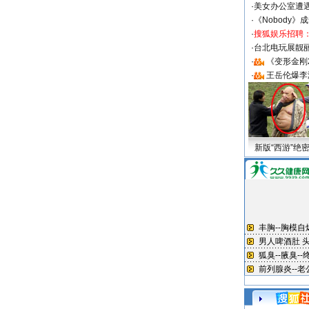
·
美女办公室遭
·
《Nobody》
·
搜狐娱乐招聘
·
台北电玩展靓丽S
·
《变形金刚
·
王岳伦爆李
新版“西游”绝