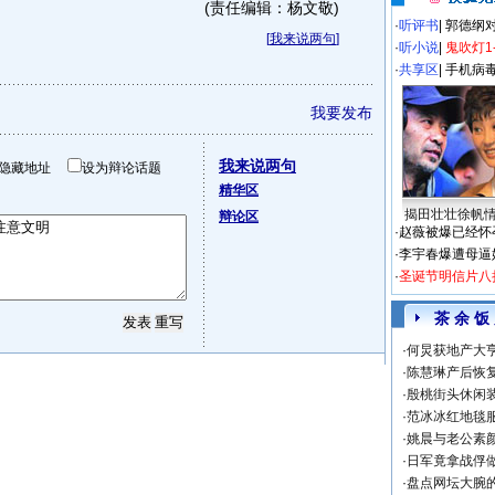
(责任编辑：杨文敬)
·
听评书
|
郭德纲
[
我来说两句
]
·
听小说
|
鬼吹灯1
·
共享区
|
手机病
我要发布
我来说两句
隐藏地址
设为辩论话题
精华区
揭田壮壮徐帆
辩论区
·
赵薇被爆已经怀
·
李宇春爆遭母逼
·
圣诞节明信片八
茶 余 饭
·
何炅获地产大亨
·
陈慧琳产后恢复
·
殷桃街头休闲装
·
范冰冰红地毯
·
姚晨与老公素
·
日军竟拿战俘
·
盘点网坛大腕