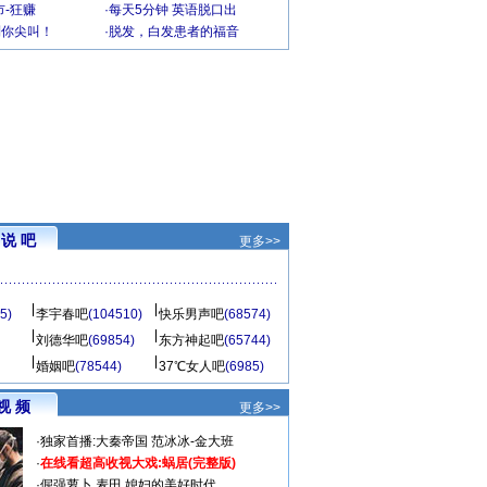
-狂赚
·
每天5分钟 英语脱口出
到你尖叫！
·
脱发，白发患者的福音
说 吧
更多>>
5)
李宇春吧
(104510)
快乐男声吧
(68574)
刘德华吧
(69854)
东方神起吧
(65744)
婚姻吧
(78544)
37℃女人吧
(6985)
视 频
更多>>
·
独家首播:大秦帝国
范冰冰-金大班
·
在线看超高收视大戏:
蜗居(完整版)
·
倔强萝卜
麦田
媳妇的美好时代