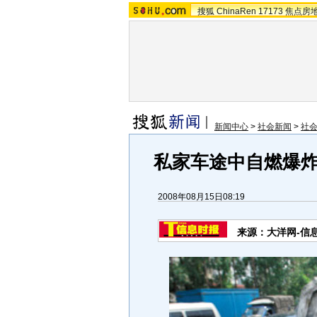
搜狐
ChinaRen
17173
焦点房
新闻中心
>
社会新闻
>
社
私家车途中自燃爆炸
2008年08月15日08:19
来源：大洋网-信