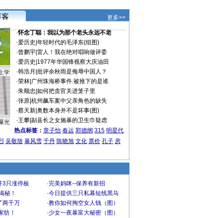
更多>>
·
怀念丁聪：我以为那个老头永远不老
·
爱历史
|
年轻时代的毛泽东(组图)
·
曾鹏宇
|
雷人！我在绝对唱响做评委
·
爱历史
|
1977年华国锋视察大庆油田
·
韩浩月
|
批评余秋雨是侮辱中国人？
上学
·
荣林
|
广州珠海桥事件:被推下的是谁
·
朱顺忠
|
如何把贪官关进笼子里
·
张原
|
杭州飙车案中父亲角色的缺失
·
蔡天新
|
奥数本身并不是坏事(图)
·
王攀
|
副县长之女施暴的卫生巾疑虑
曝光
热点标签：
章子怡
春运
郭德纲
315
明星代
烈
吴敬琏
暴风雪
于丹
陈晓旭
文化
票价
孔子
房
开3只涨停板
·
完美妈咪--保养有新招
大揭秘！
·
今日提供三只私幕短线黑马
了两千万
·
教你如何掏空女人钱（图）
家纺！
·
少女一夜暴富大秘密（图）