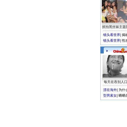
抓拍黑丝袜主题
镜头看世界
|
揭
镜头看世界
|
性
每天在吞别人
漂在海外
|
为什
型男索女
|
晒晒