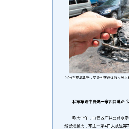
宝马车烧成废铁，交警和交通拯救人员正在
私家车途中自燃一家四口逃命 
昨天中午，白云区广从公路永泰广
然冒烟起火，车主一家4口人被迫弃