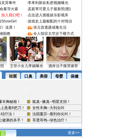
遇灵异事件
·
李孝利新欢私密视频曝光
成命案导火索
·
孟庭苇可爱儿子最新照(图)
：加入我们吧！
·
点击进入搜狐娱乐影视库
howGirl
·
游戏史上最般配的十对情侣
2》送票！
·
张元首透露戒毒生活
湘胎教
·
令人惊叹太空步下楼方式
密照
王菲小女儿李嫣曝光
酒井法子痛哭谢罪
更多>>