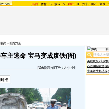
地产
搜狗
新闻
-
体育
-
S
-
娱乐
-
V
-
财经
-
IT
-
汽车
-
房产
-
家居
-
会要闻
>
世态万象
新
车主逃命 宝马变成废铁(图)
央视质疑29岁市
石首网站被黑
篡
[
我来说两句
] [字号：
大
中
小
]
宋美龄牛奶洗澡
息时报