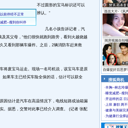
不过圆形的宝马标识还可以
谍战大片-《风
辨认。”
几名小孩告诉记者，汽
孩及其父母，“他们很快就跑到路旁，看到火越烧越
闺房视频自拍
久又看到那辆车爆炸。之后，2辆消防车赶来救
将废宝马运走。现场一名司机说，该宝马车是原
自爆捉奸后恶梦
元。如果车主已经买车险全保的话，估计可以获全
搜狐商机
·
丰胸--林志玲
·
睡觉减肥--瘦到
·
开这样的店 日进
因估计是汽车在高温情况下，电线短路或油箱漏
·
上班 兼职 两
实。据悉，交警对此事已经介入调查。 (记者 张配
·
健康与美丽完
·
为健康行业撑