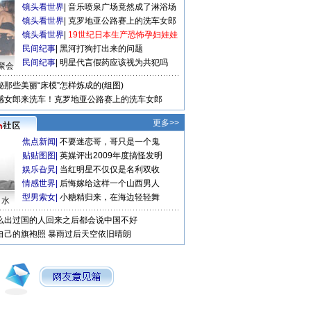
镜头看世界
|
音乐喷泉广场竟然成了淋浴场
镜头看世界
|
克罗地亚公路赛上的洗车女郎
镜头看世界
|
19世纪日本生产恐怖孕妇娃娃
民间纪事
|
黑河打狗打出来的问题
民间纪事
|
明星代言假药应该视为共犯吗
聚会
秘那些美丽“床模”怎样炼成的(组图)
感女郎来洗车！克罗地亚公路赛上的洗车女郎
更多>>
焦点新闻
|
不要迷恋哥，哥只是一个鬼
贴贴图图
|
英媒评出2009年度搞怪发明
娱乐旮旯
|
当红明星不仅仅是名利双收
情感世界
|
后悔嫁给这样一个山西男人
型男索女
|
小糖精归来，在海边轻轻舞
口水
么出过国的人回来之后都会说中国不好
自己的旗袍照
暴雨过后天空依旧晴朗