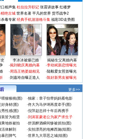
对口相声集
杜拉拉升职记
张震讲故事
红楼梦
-精绝古城
世界名著
平凡的世界
货币战争2
毒杀毒专家
经典手机游游格斗集
福彩3D走势图
情史
李冰冰被爆已婚
揭秘生父离婚内幕
孕
·
揭刘晓庆离婚内幕
·
李幼斌新恋情曝光
婚
·
周迅王艳婆媳相见
·
陆毅爱女照首曝光
折
·
刘嘉玲自曝正造人
·
陈好新男友被曝光
 后
更多>>
喂猕猴桃(图)
·
独家：章子怡带妈妈看电影
好身材(图)
·
佟大为马伊琍再度牵手(图)
秀性感(图)
·
倪萍赵忠祥十年后再携手
服装皆为租赁
·
刘涛富豪老公为家产求生子
颜乘地铁被拍
·
舒淇醉酒瞬间惨被抓拍(图)
做活体解剖
·
实拍漂亮的地摊西施(组图)
的暴烈脾气
·
世界九大罪恶之城(组图)