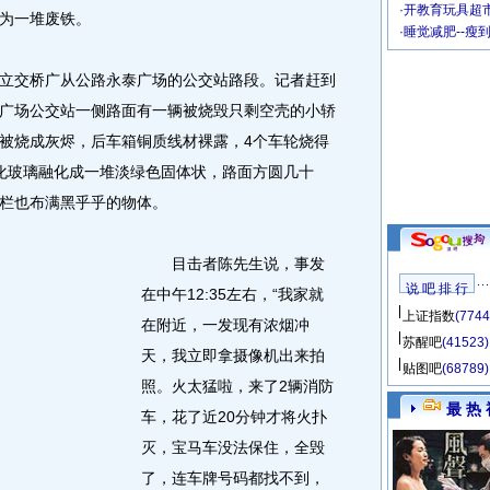
·
开教育玩具超市
为一堆废铁。
·
睡觉减肥--瘦
交桥广从公路永泰广场的公交站路段。记者赶到
广场公交站一侧路面有一辆被烧毁只剩空壳的小轿
被烧成灰烬，后车箱铜质线材裸露，4个车轮烧得
化玻璃融化成一堆淡绿色固体状，路面方圆几十
栏也布满黑乎乎的物体。
目击者陈先生说，事发
说 吧 排 行
在中午12:35左右，“我家就
上证指数
(7744
在附近，一发现有浓烟冲
苏醒吧
(41523)
天，我立即拿摄像机出来拍
贴图吧
(68789)
照。火太猛啦，来了2辆消防
最 热 
车，花了近20分钟才将火扑
灭，宝马车没法保住，全毁
了，连车牌号码都找不到，