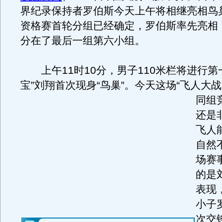
界纪录保持者罗伯斯今天上午将相继亮相鸟巢
资格赛首轮分组已经确定，罗伯斯率先亮相
分在了最后一组第六小组。
上午11时10分，男子110米栏将进行第
宝”刘翔首次现身“鸟巢”。
今天这场“飞人大战
同组
还是
飞人
自然
场赛
的是
表现
小子
次交