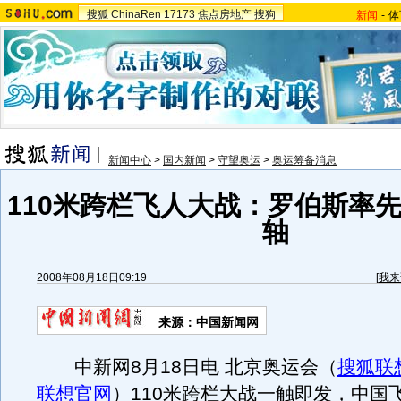
搜狐
ChinaRen
17173
焦点房地产
搜狗
新闻
-
体
新闻中心
>
国内新闻
>
守望奥运
>
奥运筹备消息
110米跨栏飞人大战：罗伯斯率先
轴
2008年08月18日09:19
[
我来
来源：中国新闻网
中新网8月18日电 北京奥运会（
搜狐联想
联想官网
）110米跨栏大战一触即发，中国