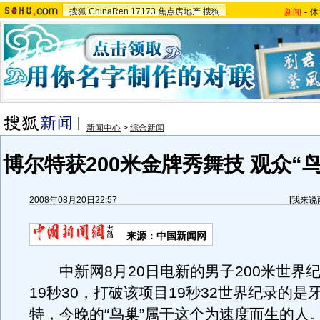
搜狐
ChinaRen
17173
焦点房地产
搜狗
新闻
-
体
新闻中心
>
综合新闻
博尔特获200米金牌秀舞技 观众“
2008年08月20日22:57
[
我来说
来源：中国新闻网
中新网8月20日电新的男子200米世界
19秒30，打破该项目19秒32世界纪录的是
特，今晚的“鸟巢”属于这个为速度而生的人