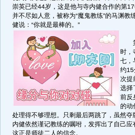
崇英已经44岁，这是他与寺内健合作的第1
并不尽如人意，被称为“魔鬼教练”的马渊教
健说：“你就是最棒的。
”
第
时，
七，
约1
次提
选择
前反
的动
处理得不够理想。只剩最后两跳了，虽然夺
内健依然谨记教练的嘱咐，发挥出了自己应
这正是师徒二人的信念。