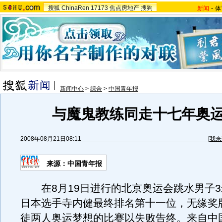
搜狐
ChinaRen
17173
焦点房地产
搜狗
新闻
-
体
新闻中心
>
综合
>
中国青年报
与魔鬼教练同走十七年奥
2008年08月21日08:11
[
我来
来源：中国青年报
在8月19日进行的北京奥运会跳水男子3
日本选手寺内健最终排名第十一位，无缘奖
徒两人奥运梦想的比赛以失败告终。来自中